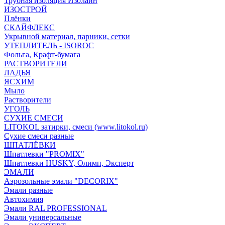
Трубная изоляция Изолайн
ИЗОСТРОЙ
Плёнки
СКАЙФЛЕКС
Укрывной материал, парники, сетки
УТЕПЛИТЕЛЬ - ISOROC
Фольга, Крафт-бумага
РАСТВОРИТЕЛИ
ЛАДЬЯ
ЯСХИМ
Мыло
Растворители
УГОЛЬ
СУХИЕ СМЕСИ
LITOKOL затирки, смеси (www.litokol.ru)
Сухие смеси разные
ШПАТЛЁВКИ
Шпатлевки "PROMIX"
Шпатлевки HUSKY, Олимп, Эксперт
ЭМАЛИ
Аэрозольные эмали "DECORIX"
Эмали разные
Автохимия
Эмали RAL PROFESSIONAL
Эмали универсальные