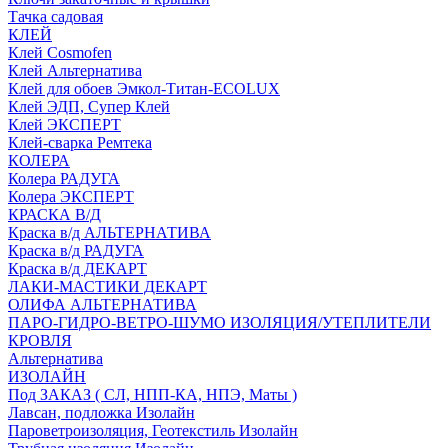
Тачка садовая
КЛЕЙ
Клей Cosmofen
Клей Альтернатива
Клей для обоев Эмкол-Титан-ECOLUX
Клей ЭДП, Супер Клей
Клей ЭКСПЕРТ
Клей-сварка Ремтека
КОЛЕРА
Колера РАДУГА
Колера ЭКСПЕРТ
КРАСКА В/Д
Краска в/д АЛЬТЕРНАТИВА
Краска в/д РАДУГА
Краска в/д ДЕКАРТ
ЛАКИ-МАСТИКИ ДЕКАРТ
ОЛИФА АЛЬТЕРНАТИВА
ПАРО-ГИДРО-ВЕТРО-ШУМО ИЗОЛЯЦИЯ/УТЕПЛИТЕЛИ
КРОВЛЯ
Альтернатива
ИЗОЛАЙН
Под ЗАКАЗ ( СЛ, НПП-КА, НПЭ, Маты )
Лавсан, подложка Изолайн
Пароветроизоляция, Геотекстиль Изолайн