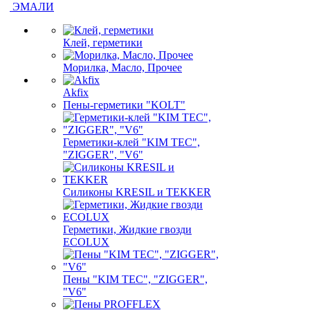
ЭМАЛИ
Клей, герметики
Морилка, Масло, Прочее
Akfix
Пены-герметики "KOLT"
Герметики-клей "KIM TEС",
"ZIGGER", "V6"
Силиконы KRESIL и TEKKER
Герметики, Жидкие гвозди
ECOLUX
Пены "KIM TEС", "ZIGGER",
"V6"