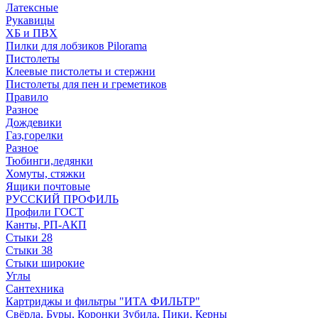
Латексные
Рукавицы
ХБ и ПВХ
Пилки для лобзиков Pilorama
Пистолеты
Клеевые пистолеты и стержни
Пистолеты для пен и греметиков
Правило
Разное
Дождевики
Газ,горелки
Разное
Тюбинги,ледянки
Хомуты, стяжки
Ящики почтовые
РУССКИЙ ПРОФИЛЬ
Профили ГОСТ
Канты, РП-АКП
Стыки 28
Стыки 38
Стыки широкие
Углы
Сантехника
Картриджы и фильтры "ИТА ФИЛЬТР"
Свёрла, Буры, Коронки Зубила, Пики, Керны