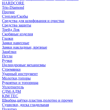
HARDCORE
Trio-Diamond
Прочие
Степлер/Скобы
Средства для шлифования и очистки
Средства защиты
Трейд Лок
Скобяные изделия
Глазки
Замки навесные
Замки накладные, врезные
Защёлки
Петли
Ручки
Цилиндровые механизмы
Стремянки
Ударный инструмент
Молотки,топоры
Рукоятки и топорища
Уплотнитель
СДМ-АДМ
KIM TEC
Швабры,щётки,пластик,полотно и прочее
Сушилки, доска гладильная
Полотно