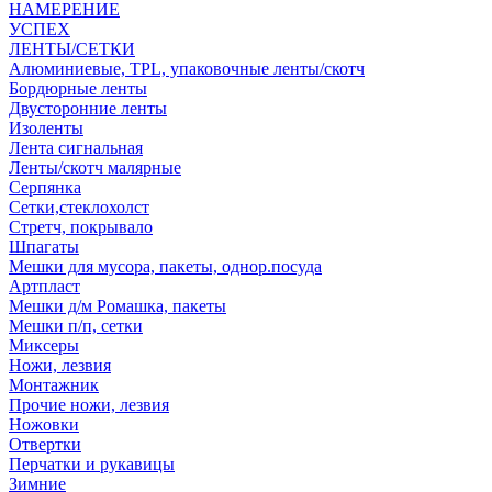
НАМЕРЕНИЕ
УСПЕХ
ЛЕНТЫ/СЕТКИ
Алюминиевые, TPL, упаковочные ленты/скотч
Бордюрные ленты
Двусторонние ленты
Изоленты
Лента сигнальная
Ленты/скотч малярные
Серпянка
Сетки,стеклохолст
Стретч, покрывало
Шпагаты
Мешки для мусора, пакеты, однор.посуда
Артпласт
Мешки д/м Ромашка, пакеты
Мешки п/п, сетки
Миксеры
Ножи, лезвия
Монтажник
Прочие ножи, лезвия
Ножовки
Отвертки
Перчатки и рукавицы
Зимние