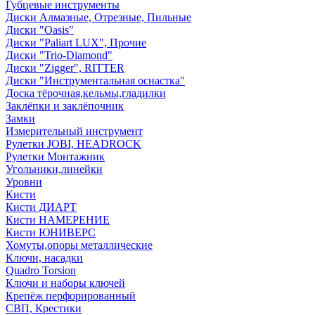
Губцевые инструменты
Диски Алмазные, Отрезные, Пильные
Диски "Oasis"
Диски "Paliart LUX", Прочие
Диски "Trio-Diamond"
Диски "Zigger", RITTER
Диски "Инструментальная оснастка"
Доска тёрочная,кельмы,гладилки
Заклёпки и заклёпочник
Замки
Измерительный инструмент
Рулетки JOBI, HEADROCK
Рулетки Монтажник
Угольники,линейки
Уровни
Кисти
Кисти ДИАРТ
Кисти НАМЕРЕНИЕ
Кисти ЮНИВЕРС
Хомуты,опоры металлические
Ключи, насадки
Quadro Torsion
Ключи и наборы ключей
Крепёж перфорированный
СВП, Крестики