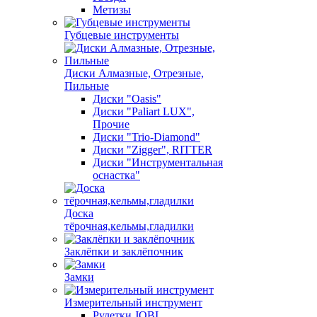
Метизы
Губцевые инструменты
Диски Алмазные, Отрезные,
Пильные
Диски "Oasis"
Диски "Paliart LUX",
Прочие
Диски "Trio-Diamond"
Диски "Zigger", RITTER
Диски "Инструментальная
оснастка"
Доска
тёрочная,кельмы,гладилки
Заклёпки и заклёпочник
Замки
Измерительный инструмент
Рулетки JOBI,