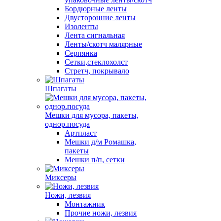
Бордюрные ленты
Двусторонние ленты
Изоленты
Лента сигнальная
Ленты/скотч малярные
Серпянка
Сетки,стеклохолст
Стретч, покрывало
Шпагаты
Мешки для мусора, пакеты,
однор.посуда
Артпласт
Мешки д/м Ромашка,
пакеты
Мешки п/п, сетки
Миксеры
Ножи, лезвия
Монтажник
Прочие ножи, лезвия