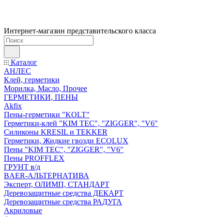
Интернет-магазин представительского класса
Каталог
АНЛЕС
Клей, герметики
Морилка, Масло, Прочее
ГЕРМЕТИКИ, ПЕНЫ
Akfix
Пены-герметики "KOLT"
Герметики-клей "KIM TEС", "ZIGGER", "V6"
Силиконы KRESIL и TEKKER
Герметики, Жидкие гвозди ECOLUX
Пены "KIM TEС", "ZIGGER", "V6"
Пены PROFFLEX
ГРУНТ в/д
BAER-АЛЬТЕРНАТИВА
Эксперт, ОЛИМП, СТАНДАРТ
Деревозащитные средства ДЕКАРТ
Деревозащитные средства РАДУГА
Акриловые