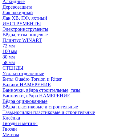
Алкидные
Деревозащита
Лак алкидный
Лак ХВ, ПФ, яхтный
ИНСТРУМЕНТЫ
Электроинструменты
Вёдра, тазы пищевые
Плинтус WINART
72 мм
100 мм
80 мм
58 мм
СТЕНДЫ
Уголки отделочные
Биты Quadro Torsion и Ritter
Валики НАМЕРЕНИЕ
Ванночки, вёдра строительные, тазы
Ванночки, вёдра НАМЕРЕНИЕ
Вёдра оцинкованные
Вёдра пластиковые и строительные
Тазы,носилки пластиковые и строительные
Клеёнка
Гвозди и метизы
Гвозди
Метизы