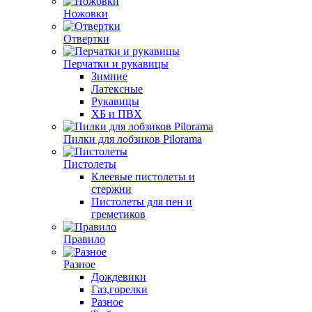
Ножовки
Отвертки
Перчатки и рукавицы
Зимние
Латексные
Рукавицы
ХБ и ПВХ
Пилки для лобзиков Pilorama
Пистолеты
Клеевые пистолеты и
стержни
Пистолеты для пен и
греметиков
Правило
Разное
Дождевики
Газ,горелки
Разное