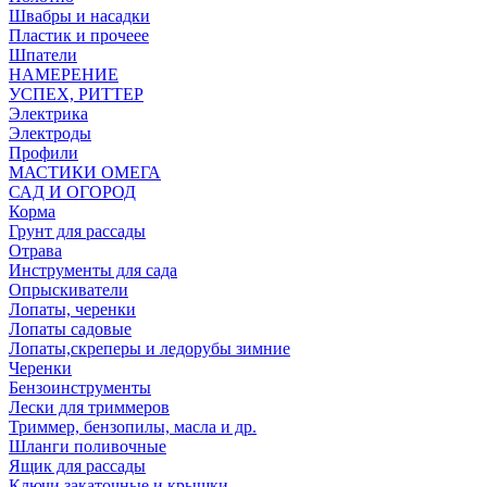
Швабры и насадки
Пластик и прочеее
Шпатели
НАМЕРЕНИЕ
УСПЕХ, РИТТЕР
Электрика
Электроды
Профили
МАСТИКИ ОМЕГА
САД И ОГОРОД
Корма
Грунт для рассады
Отрава
Инструменты для сада
Опрыскиватели
Лопаты, черенки
Лопаты садовые
Лопаты,скреперы и ледорубы зимние
Черенки
Бензоинструменты
Лески для триммеров
Триммер, бензопилы, масла и др.
Шланги поливочные
Ящик для рассады
Ключи закаточные и крышки