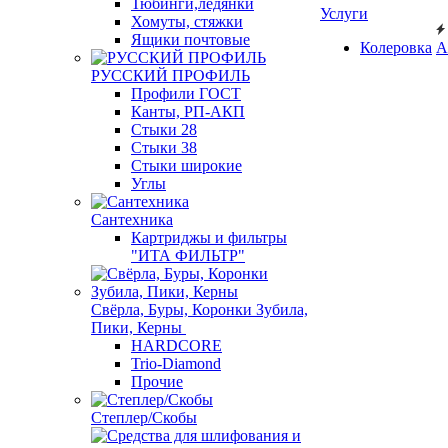
Тюбинги,ледянки
Услуги
Хомуты, стяжки
Ящики почтовые
Колеровка
А
РУССКИЙ ПРОФИЛЬ
Профили ГОСТ
Канты, РП-АКП
Стыки 28
Стыки 38
Стыки широкие
Углы
Сантехника
Картриджы и фильтры
"ИТА ФИЛЬТР"
Свёрла, Буры, Коронки Зубила,
Пики, Керны
HARDCORE
Trio-Diamond
Прочие
Степлер/Скобы