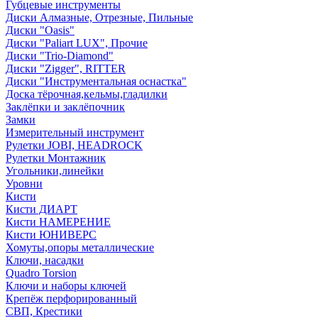
Губцевые инструменты
Диски Алмазные, Отрезные, Пильные
Диски "Oasis"
Диски "Paliart LUX", Прочие
Диски "Trio-Diamond"
Диски "Zigger", RITTER
Диски "Инструментальная оснастка"
Доска тёрочная,кельмы,гладилки
Заклёпки и заклёпочник
Замки
Измерительный инструмент
Рулетки JOBI, HEADROCK
Рулетки Монтажник
Угольники,линейки
Уровни
Кисти
Кисти ДИАРТ
Кисти НАМЕРЕНИЕ
Кисти ЮНИВЕРС
Хомуты,опоры металлические
Ключи, насадки
Quadro Torsion
Ключи и наборы ключей
Крепёж перфорированный
СВП, Крестики