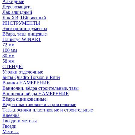
Алкидные
Деревозащита
Лак алкидный
Лак ХВ, ПФ, яхтный
ИНСТРУМЕНТЫ
Электроинструменты
Вёдра, тазы пищевые
Плинтус WINART
72 мм
100 мм
80 мм
58 мм
СТЕНДЫ
Уголки отделочные
Биты Quadro Torsion и Ritter
Валики НАМЕРЕНИЕ
Ванночки, вёдра строительные, тазы
Ванночки, вёдра НАМЕРЕНИЕ
Вёдра оцинкованные
Вёдра пластиковые и строительные
Тазы,носилки пластиковые и строительные
Клеёнка
Гвозди и метизы
Гвозди
Метизы