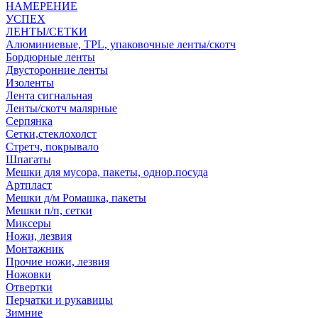
НАМЕРЕНИЕ
УСПЕХ
ЛЕНТЫ/СЕТКИ
Алюминиевые, TPL, упаковочные ленты/скотч
Бордюрные ленты
Двусторонние ленты
Изоленты
Лента сигнальная
Ленты/скотч малярные
Серпянка
Сетки,стеклохолст
Стретч, покрывало
Шпагаты
Мешки для мусора, пакеты, однор.посуда
Артпласт
Мешки д/м Ромашка, пакеты
Мешки п/п, сетки
Миксеры
Ножи, лезвия
Монтажник
Прочие ножи, лезвия
Ножовки
Отвертки
Перчатки и рукавицы
Зимние