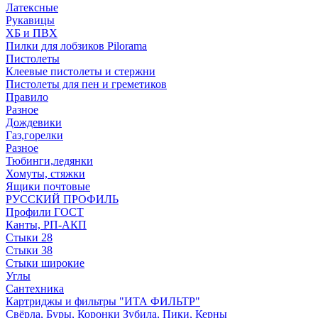
Латексные
Рукавицы
ХБ и ПВХ
Пилки для лобзиков Pilorama
Пистолеты
Клеевые пистолеты и стержни
Пистолеты для пен и греметиков
Правило
Разное
Дождевики
Газ,горелки
Разное
Тюбинги,ледянки
Хомуты, стяжки
Ящики почтовые
РУССКИЙ ПРОФИЛЬ
Профили ГОСТ
Канты, РП-АКП
Стыки 28
Стыки 38
Стыки широкие
Углы
Сантехника
Картриджы и фильтры "ИТА ФИЛЬТР"
Свёрла, Буры, Коронки Зубила, Пики, Керны