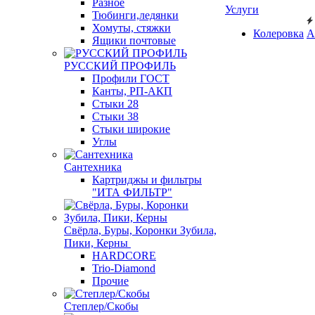
Разное
Услуги
Тюбинги,ледянки
Хомуты, стяжки
Колеровка
А
Ящики почтовые
РУССКИЙ ПРОФИЛЬ
Профили ГОСТ
Канты, РП-АКП
Стыки 28
Стыки 38
Стыки широкие
Углы
Сантехника
Картриджы и фильтры
"ИТА ФИЛЬТР"
Свёрла, Буры, Коронки Зубила,
Пики, Керны
HARDCORE
Trio-Diamond
Прочие
Степлер/Скобы