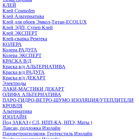
КЛЕЙ
Клей Cosmofen
Клей Альтернатива
Клей для обоев Эмкол-Титан-ECOLUX
Клей ЭДП, Супер Клей
Клей ЭКСПЕРТ
Клей-сварка Ремтека
КОЛЕРА
Колера РАДУГА
Колера ЭКСПЕРТ
КРАСКА В/Д
Краска в/д АЛЬТЕРНАТИВА
Краска в/д РАДУГА
Краска в/д ДЕКАРТ
Электроды
ЛАКИ-МАСТИКИ ДЕКАРТ
ОЛИФА АЛЬТЕРНАТИВА
ПАРО-ГИДРО-ВЕТРО-ШУМО ИЗОЛЯЦИЯ/УТЕПЛИТЕЛИ
КРОВЛЯ
Альтернатива
ИЗОЛАЙН
Под ЗАКАЗ ( СЛ, НПП-КА, НПЭ, Маты )
Лавсан, подложка Изолайн
Пароветроизоляция, Геотекстиль Изолайн