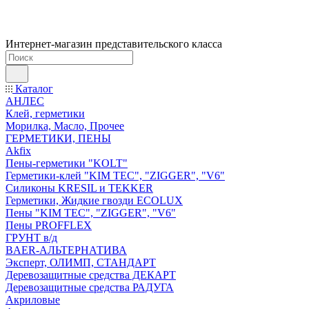
Интернет-магазин представительского класса
Каталог
АНЛЕС
Клей, герметики
Морилка, Масло, Прочее
ГЕРМЕТИКИ, ПЕНЫ
Akfix
Пены-герметики "KOLT"
Герметики-клей "KIM TEС", "ZIGGER", "V6"
Силиконы KRESIL и TEKKER
Герметики, Жидкие гвозди ECOLUX
Пены "KIM TEС", "ZIGGER", "V6"
Пены PROFFLEX
ГРУНТ в/д
BAER-АЛЬТЕРНАТИВА
Эксперт, ОЛИМП, СТАНДАРТ
Деревозащитные средства ДЕКАРТ
Деревозащитные средства РАДУГА
Акриловые