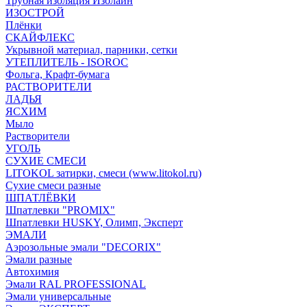
Трубная изоляция Изолайн
ИЗОСТРОЙ
Плёнки
СКАЙФЛЕКС
Укрывной материал, парники, сетки
УТЕПЛИТЕЛЬ - ISOROC
Фольга, Крафт-бумага
РАСТВОРИТЕЛИ
ЛАДЬЯ
ЯСХИМ
Мыло
Растворители
УГОЛЬ
СУХИЕ СМЕСИ
LITOKOL затирки, смеси (www.litokol.ru)
Сухие смеси разные
ШПАТЛЁВКИ
Шпатлевки "PROMIX"
Шпатлевки HUSKY, Олимп, Эксперт
ЭМАЛИ
Аэрозольные эмали "DECORIX"
Эмали разные
Автохимия
Эмали RAL PROFESSIONAL
Эмали универсальные