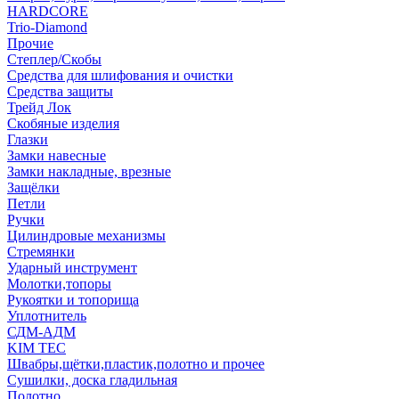
HARDCORE
Trio-Diamond
Прочие
Степлер/Скобы
Средства для шлифования и очистки
Средства защиты
Трейд Лок
Скобяные изделия
Глазки
Замки навесные
Замки накладные, врезные
Защёлки
Петли
Ручки
Цилиндровые механизмы
Стремянки
Ударный инструмент
Молотки,топоры
Рукоятки и топорища
Уплотнитель
СДМ-АДМ
KIM TEC
Швабры,щётки,пластик,полотно и прочее
Сушилки, доска гладильная
Полотно