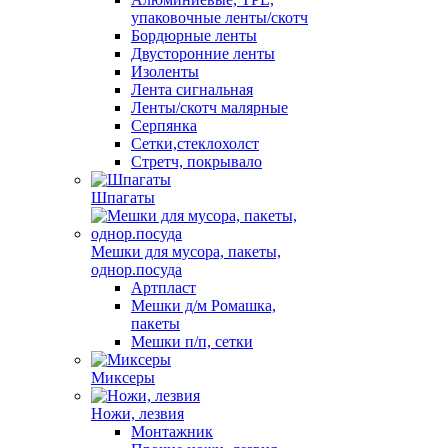
упаковочные ленты/скотч
Бордюрные ленты
Двусторонние ленты
Изоленты
Лента сигнальная
Ленты/скотч малярные
Серпянка
Сетки,стеклохолст
Стретч, покрывало
Шпагаты
Мешки для мусора, пакеты,
однор.посуда
Артпласт
Мешки д/м Ромашка,
пакеты
Мешки п/п, сетки
Миксеры
Ножи, лезвия
Монтажник