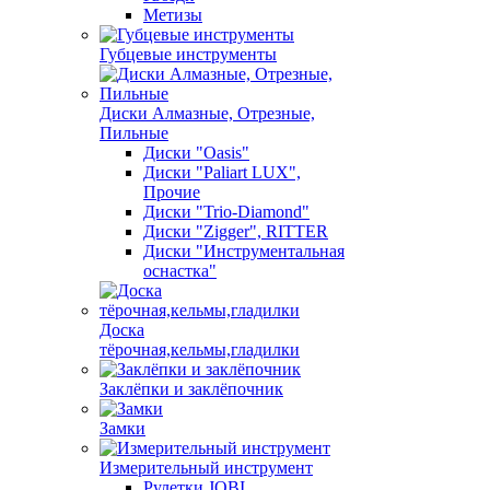
Метизы
Губцевые инструменты
Диски Алмазные, Отрезные,
Пильные
Диски "Oasis"
Диски "Paliart LUX",
Прочие
Диски "Trio-Diamond"
Диски "Zigger", RITTER
Диски "Инструментальная
оснастка"
Доска
тёрочная,кельмы,гладилки
Заклёпки и заклёпочник
Замки
Измерительный инструмент
Рулетки JOBI,