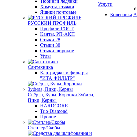
Тюбинги,ледянки
Услуги
Хомуты, стяжки
Ящики почтовые
Колеровка
А
РУССКИЙ ПРОФИЛЬ
Профили ГОСТ
Канты, РП-АКП
Стыки 28
Стыки 38
Стыки широкие
Углы
Сантехника
Картриджы и фильтры
"ИТА ФИЛЬТР"
Свёрла, Буры, Коронки Зубила,
Пики, Керны
HARDCORE
Trio-Diamond
Прочие
Степлер/Скобы