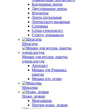
Бордюрные ленты
Двусторонние ленты
Изоленты
Лента сигнальная
Ленты/скотч малярные
Серпянка
Сетки,стеклохолст
Стретч, покрывало
Шпагаты
Мешки для мусора, пакеты,
однор.посуда
Артпласт
Мешки д/м Ромашка,
пакеты
Мешки п/п, сетки
Миксеры
Ножи, лезвия
Монтажник
Прочие ножи, лезвия