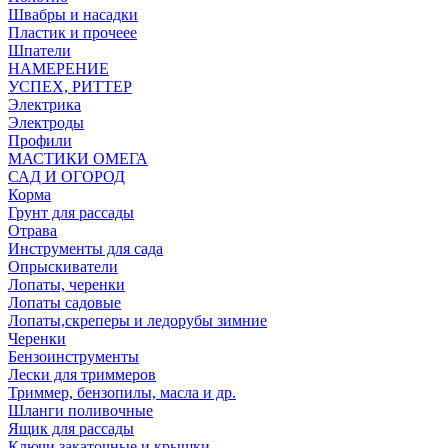
Швабры и насадки
Пластик и прочеее
Шпатели
НАМЕРЕНИЕ
УСПЕХ, РИТТЕР
Электрика
Электроды
Профили
МАСТИКИ ОМЕГА
САД И ОГОРОД
Корма
Грунт для рассады
Отрава
Инструменты для сада
Опрыскиватели
Лопаты, черенки
Лопаты садовые
Лопаты,скреперы и ледорубы зимние
Черенки
Бензоинструменты
Лески для триммеров
Триммер, бензопилы, масла и др.
Шланги поливочные
Ящик для рассады
Ключи закаточные и крышки