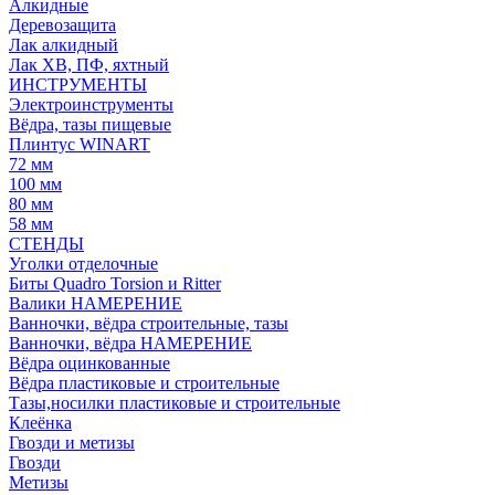
Алкидные
Деревозащита
Лак алкидный
Лак ХВ, ПФ, яхтный
ИНСТРУМЕНТЫ
Электроинструменты
Вёдра, тазы пищевые
Плинтус WINART
72 мм
100 мм
80 мм
58 мм
СТЕНДЫ
Уголки отделочные
Биты Quadro Torsion и Ritter
Валики НАМЕРЕНИЕ
Ванночки, вёдра строительные, тазы
Ванночки, вёдра НАМЕРЕНИЕ
Вёдра оцинкованные
Вёдра пластиковые и строительные
Тазы,носилки пластиковые и строительные
Клеёнка
Гвозди и метизы
Гвозди
Метизы