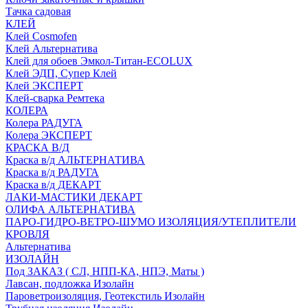
Тачка садовая
КЛЕЙ
Клей Cosmofen
Клей Альтернатива
Клей для обоев Эмкол-Титан-ECOLUX
Клей ЭДП, Супер Клей
Клей ЭКСПЕРТ
Клей-сварка Ремтека
КОЛЕРА
Колера РАДУГА
Колера ЭКСПЕРТ
КРАСКА В/Д
Краска в/д АЛЬТЕРНАТИВА
Краска в/д РАДУГА
Краска в/д ДЕКАРТ
ЛАКИ-МАСТИКИ ДЕКАРТ
ОЛИФА АЛЬТЕРНАТИВА
ПАРО-ГИДРО-ВЕТРО-ШУМО ИЗОЛЯЦИЯ/УТЕПЛИТЕЛИ
КРОВЛЯ
Альтернатива
ИЗОЛАЙН
Под ЗАКАЗ ( СЛ, НПП-КА, НПЭ, Маты )
Лавсан, подложка Изолайн
Пароветроизоляция, Геотекстиль Изолайн