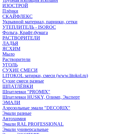
Трубная изоляция Изолайн
ИЗОСТРОЙ
Плёнки
СКАЙФЛЕКС
Укрывной материал, парники, сетки
УТЕПЛИТЕЛЬ - ISOROC
Фольга, Крафт-бумага
РАСТВОРИТЕЛИ
ЛАДЬЯ
ЯСХИМ
Мыло
Растворители
УГОЛЬ
СУХИЕ СМЕСИ
LITOKOL затирки, смеси (www.litokol.ru)
Сухие смеси разные
ШПАТЛЁВКИ
Шпатлевки "PROMIX"
Шпатлевки HUSKY, Олимп, Эксперт
ЭМАЛИ
Аэрозольные эмали "DECORIX"
Эмали разные
Автохимия
Эмали RAL PROFESSIONAL
Эмали универсальные