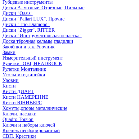
Губцевые инструменты
Диски Алмазные, Отрезные, Пильные
Диски "Oasis"
Диски "Paliart LUX", Прочие
Диски "Trio-Diamond"
Диски "Zigger", RITTER
Диски "Инструментальная оснастка"
Доска тёрочная,кельмы,гладилки
Заклёпки и заклёпочник
Замки
Измерительный инструмент
Рулетки JOBI, HEADROCK
Рулетки Монтажник
Угольники,линейки
Уровни
Кисти
Кисти ДИАРТ
Кисти НАМЕРЕНИЕ
Кисти ЮНИВЕРС
Хомуты,опоры металлические
Ключи, насадки
Quadro Torsion
Ключи и наборы ключей
Крепёж перфорированный
СВП, Крестики