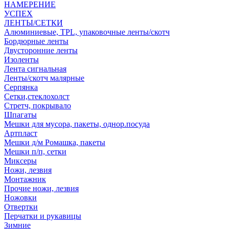
НАМЕРЕНИЕ
УСПЕХ
ЛЕНТЫ/СЕТКИ
Алюминиевые, TPL, упаковочные ленты/скотч
Бордюрные ленты
Двусторонние ленты
Изоленты
Лента сигнальная
Ленты/скотч малярные
Серпянка
Сетки,стеклохолст
Стретч, покрывало
Шпагаты
Мешки для мусора, пакеты, однор.посуда
Артпласт
Мешки д/м Ромашка, пакеты
Мешки п/п, сетки
Миксеры
Ножи, лезвия
Монтажник
Прочие ножи, лезвия
Ножовки
Отвертки
Перчатки и рукавицы
Зимние