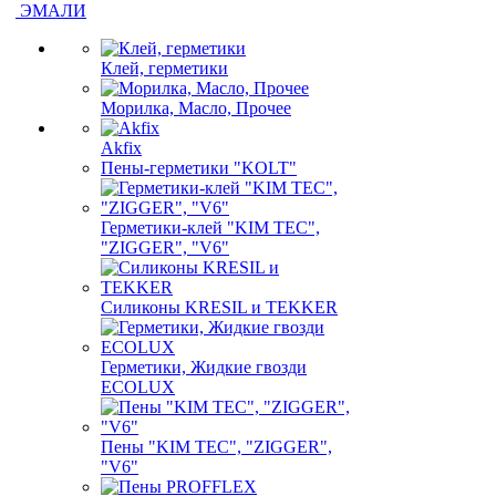
ЭМАЛИ
Клей, герметики
Морилка, Масло, Прочее
Akfix
Пены-герметики "KOLT"
Герметики-клей "KIM TEС",
"ZIGGER", "V6"
Силиконы KRESIL и TEKKER
Герметики, Жидкие гвозди
ECOLUX
Пены "KIM TEС", "ZIGGER",
"V6"