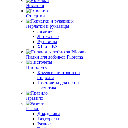
Ножовки
Отвертки
Перчатки и рукавицы
Зимние
Латексные
Рукавицы
ХБ и ПВХ
Пилки для лобзиков Pilorama
Пистолеты
Клеевые пистолеты и
стержни
Пистолеты для пен и
греметиков
Правило
Разное
Дождевики
Газ,горелки
Разное