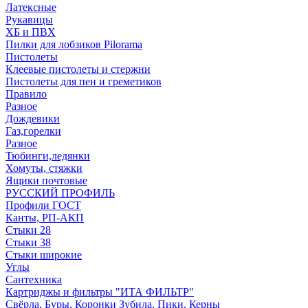
Латексные
Рукавицы
ХБ и ПВХ
Пилки для лобзиков Pilorama
Пистолеты
Клеевые пистолеты и стержни
Пистолеты для пен и греметиков
Правило
Разное
Дождевики
Газ,горелки
Разное
Тюбинги,ледянки
Хомуты, стяжки
Ящики почтовые
РУССКИЙ ПРОФИЛЬ
Профили ГОСТ
Канты, РП-АКП
Стыки 28
Стыки 38
Стыки широкие
Углы
Сантехника
Картриджы и фильтры "ИТА ФИЛЬТР"
Свёрла, Буры, Коронки Зубила, Пики, Керны