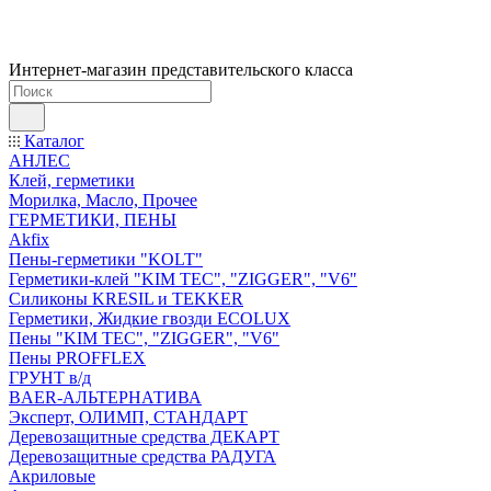
Интернет-магазин представительского класса
Каталог
АНЛЕС
Клей, герметики
Морилка, Масло, Прочее
ГЕРМЕТИКИ, ПЕНЫ
Akfix
Пены-герметики "KOLT"
Герметики-клей "KIM TEС", "ZIGGER", "V6"
Силиконы KRESIL и TEKKER
Герметики, Жидкие гвозди ECOLUX
Пены "KIM TEС", "ZIGGER", "V6"
Пены PROFFLEX
ГРУНТ в/д
BAER-АЛЬТЕРНАТИВА
Эксперт, ОЛИМП, СТАНДАРТ
Деревозащитные средства ДЕКАРТ
Деревозащитные средства РАДУГА
Акриловые