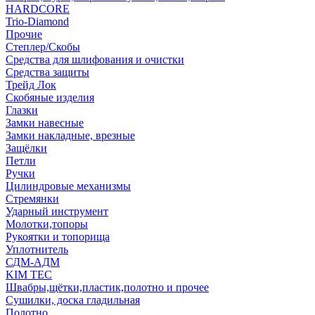
HARDCORE
Trio-Diamond
Прочие
Степлер/Скобы
Средства для шлифования и очистки
Средства защиты
Трейд Лок
Скобяные изделия
Глазки
Замки навесные
Замки накладные, врезные
Защёлки
Петли
Ручки
Цилиндровые механизмы
Стремянки
Ударный инструмент
Молотки,топоры
Рукоятки и топорища
Уплотнитель
СДМ-АДМ
KIM TEC
Швабры,щётки,пластик,полотно и прочее
Сушилки, доска гладильная
Полотно