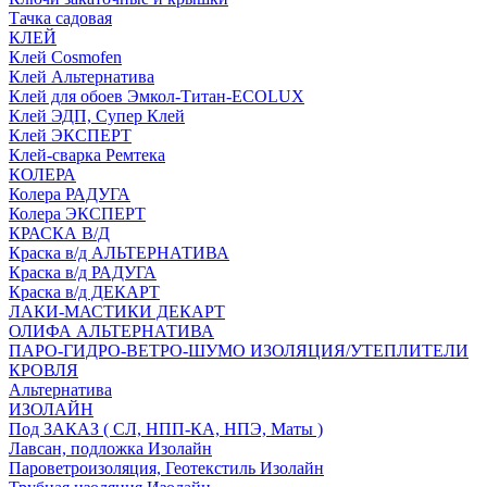
Тачка садовая
КЛЕЙ
Клей Cosmofen
Клей Альтернатива
Клей для обоев Эмкол-Титан-ECOLUX
Клей ЭДП, Супер Клей
Клей ЭКСПЕРТ
Клей-сварка Ремтека
КОЛЕРА
Колера РАДУГА
Колера ЭКСПЕРТ
КРАСКА В/Д
Краска в/д АЛЬТЕРНАТИВА
Краска в/д РАДУГА
Краска в/д ДЕКАРТ
ЛАКИ-МАСТИКИ ДЕКАРТ
ОЛИФА АЛЬТЕРНАТИВА
ПАРО-ГИДРО-ВЕТРО-ШУМО ИЗОЛЯЦИЯ/УТЕПЛИТЕЛИ
КРОВЛЯ
Альтернатива
ИЗОЛАЙН
Под ЗАКАЗ ( СЛ, НПП-КА, НПЭ, Маты )
Лавсан, подложка Изолайн
Пароветроизоляция, Геотекстиль Изолайн