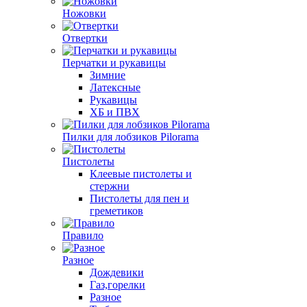
Ножовки
Отвертки
Перчатки и рукавицы
Зимние
Латексные
Рукавицы
ХБ и ПВХ
Пилки для лобзиков Pilorama
Пистолеты
Клеевые пистолеты и
стержни
Пистолеты для пен и
греметиков
Правило
Разное
Дождевики
Газ,горелки
Разное