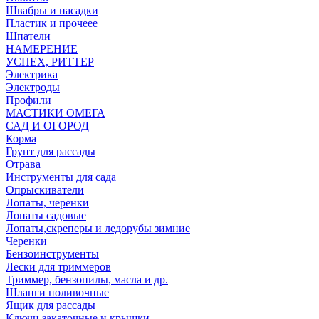
Швабры и насадки
Пластик и прочеее
Шпатели
НАМЕРЕНИЕ
УСПЕХ, РИТТЕР
Электрика
Электроды
Профили
МАСТИКИ ОМЕГА
САД И ОГОРОД
Корма
Грунт для рассады
Отрава
Инструменты для сада
Опрыскиватели
Лопаты, черенки
Лопаты садовые
Лопаты,скреперы и ледорубы зимние
Черенки
Бензоинструменты
Лески для триммеров
Триммер, бензопилы, масла и др.
Шланги поливочные
Ящик для рассады
Ключи закаточные и крышки