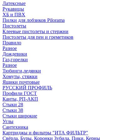
Латексные
Рукавицы
ХБ и ПВХ
Пилки для лобзиков Pilorama
Пистолеты
Клеевые пистолеты и стержни
Пистолеты для пен и греметиков
Правило
Разное
Дождевики
Газ,горелки
Разное
Тюбинги,ледянки
Хомуты, стяжки
Ящики почтовые
РУССКИЙ ПРОФИЛЬ
Профили ГОСТ
Канты, РП-АКП
Стыки 28
Стыки 38
Стыки широкие
Углы
Сантехника
Картриджы и фильтры "ИТА ФИЛЬТР"
Свёрла, Буры, Коронки Зубила, Пики, Керны