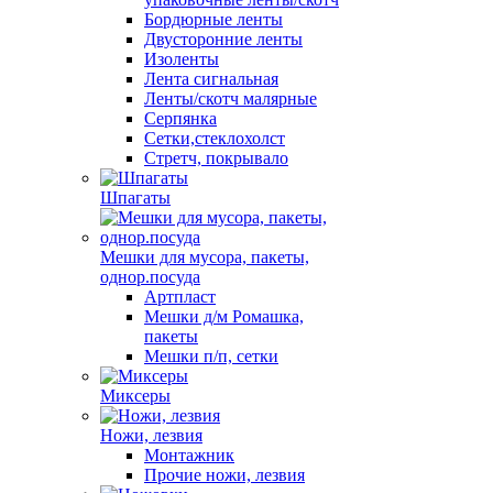
Бордюрные ленты
Двусторонние ленты
Изоленты
Лента сигнальная
Ленты/скотч малярные
Серпянка
Сетки,стеклохолст
Стретч, покрывало
Шпагаты
Мешки для мусора, пакеты,
однор.посуда
Артпласт
Мешки д/м Ромашка,
пакеты
Мешки п/п, сетки
Миксеры
Ножи, лезвия
Монтажник
Прочие ножи, лезвия