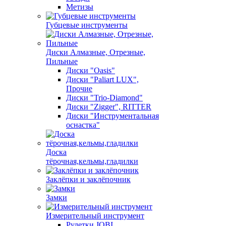
Метизы
Губцевые инструменты
Диски Алмазные, Отрезные,
Пильные
Диски "Oasis"
Диски "Paliart LUX",
Прочие
Диски "Trio-Diamond"
Диски "Zigger", RITTER
Диски "Инструментальная
оснастка"
Доска
тёрочная,кельмы,гладилки
Заклёпки и заклёпочник
Замки
Измерительный инструмент
Рулетки JOBI,