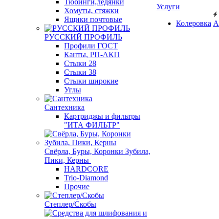
Тюбинги,ледянки
Услуги
Хомуты, стяжки
Ящики почтовые
Колеровка
А
РУССКИЙ ПРОФИЛЬ
Профили ГОСТ
Канты, РП-АКП
Стыки 28
Стыки 38
Стыки широкие
Углы
Сантехника
Картриджы и фильтры
"ИТА ФИЛЬТР"
Свёрла, Буры, Коронки Зубила,
Пики, Керны
HARDCORE
Trio-Diamond
Прочие
Степлер/Скобы