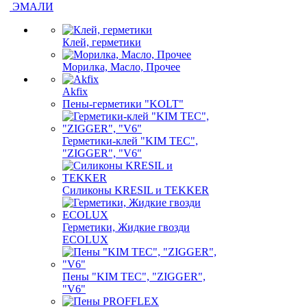
ЭМАЛИ
Клей, герметики
Морилка, Масло, Прочее
Akfix
Пены-герметики "KOLT"
Герметики-клей "KIM TEС",
"ZIGGER", "V6"
Силиконы KRESIL и TEKKER
Герметики, Жидкие гвозди
ECOLUX
Пены "KIM TEС", "ZIGGER",
"V6"