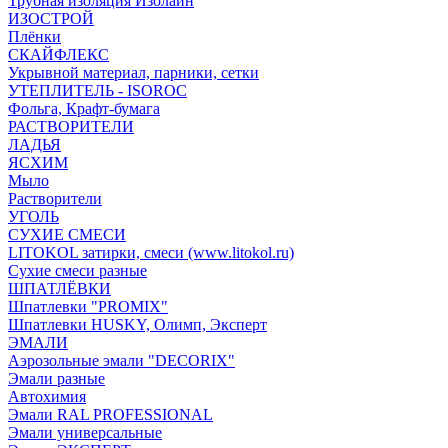
Трубная изоляция Изолайн
ИЗОСТРОЙ
Плёнки
СКАЙФЛЕКС
Укрывной материал, парники, сетки
УТЕПЛИТЕЛЬ - ISOROC
Фольга, Крафт-бумага
РАСТВОРИТЕЛИ
ЛАДЬЯ
ЯСХИМ
Мыло
Растворители
УГОЛЬ
СУХИЕ СМЕСИ
LITOKOL затирки, смеси (www.litokol.ru)
Сухие смеси разные
ШПАТЛЁВКИ
Шпатлевки "PROMIX"
Шпатлевки HUSKY, Олимп, Эксперт
ЭМАЛИ
Аэрозольные эмали "DECORIX"
Эмали разные
Автохимия
Эмали RAL PROFESSIONAL
Эмали универсальные