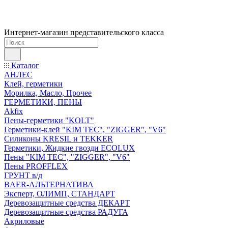
Интернет-магазин представительского класса
Каталог
АНЛЕС
Клей, герметики
Морилка, Масло, Прочее
ГЕРМЕТИКИ, ПЕНЫ
Akfix
Пены-герметики "KOLT"
Герметики-клей "KIM TEС", "ZIGGER", "V6"
Силиконы KRESIL и TEKKER
Герметики, Жидкие гвозди ECOLUX
Пены "KIM TEС", "ZIGGER", "V6"
Пены PROFFLEX
ГРУНТ в/д
BAER-АЛЬТЕРНАТИВА
Эксперт, ОЛИМП, СТАНДАРТ
Деревозащитные средства ДЕКАРТ
Деревозащитные средства РАДУГА
Акриловые