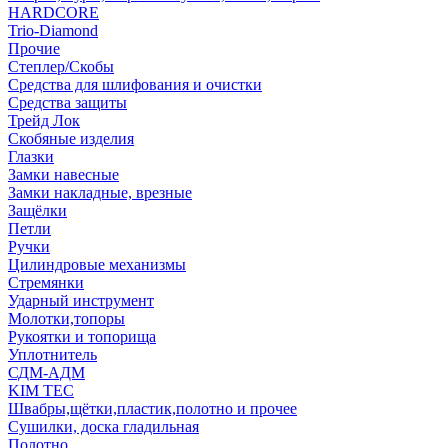
HARDCORE
Trio-Diamond
Прочие
Степлер/Скобы
Средства для шлифования и очистки
Средства защиты
Трейд Лок
Скобяные изделия
Глазки
Замки навесные
Замки накладные, врезные
Защёлки
Петли
Ручки
Цилиндровые механизмы
Стремянки
Ударный инструмент
Молотки,топоры
Рукоятки и топорища
Уплотнитель
СДМ-АДМ
KIM TEC
Швабры,щётки,пластик,полотно и прочее
Сушилки, доска гладильная
Полотно