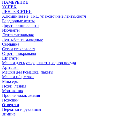
НАМЕРЕНИЕ
УСПЕХ
ЛЕНТЫ/СЕТКИ
Алюминиевые, TPL, упаковочные ленты/скотч
Бордюрные ленты
Двусторонние ленты
Изоленты
Лента сигнальная
Ленты/скотч малярные
Серпянка
Сетки,стеклохолст
Стретч, покрывало
Шпагаты
Мешки для мусора, пакеты, однор.посуда
Артпласт
Мешки д/м Ромашка, пакеты
Мешки п/п, сетки
Миксеры
Ножи, лезвия
Монтажник
Прочие ножи, лезвия
Ножовки
Отвертки
Перчатки и рукавицы
Зимние