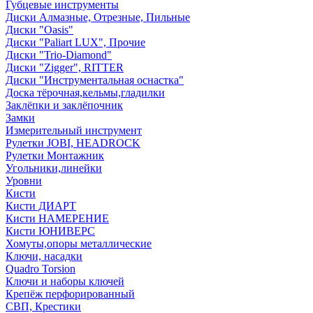
Губцевые инструменты
Диски Алмазные, Отрезные, Пильные
Диски "Oasis"
Диски "Paliart LUX", Прочие
Диски "Trio-Diamond"
Диски "Zigger", RITTER
Диски "Инструментальная оснастка"
Доска тёрочная,кельмы,гладилки
Заклёпки и заклёпочник
Замки
Измерительный инструмент
Рулетки JOBI, HEADROCK
Рулетки Монтажник
Угольники,линейки
Уровни
Кисти
Кисти ДИАРТ
Кисти НАМЕРЕНИЕ
Кисти ЮНИВЕРС
Хомуты,опоры металлические
Ключи, насадки
Quadro Torsion
Ключи и наборы ключей
Крепёж перфорированный
СВП, Крестики