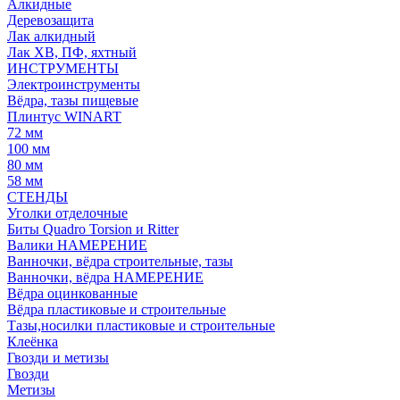
Алкидные
Деревозащита
Лак алкидный
Лак ХВ, ПФ, яхтный
ИНСТРУМЕНТЫ
Электроинструменты
Вёдра, тазы пищевые
Плинтус WINART
72 мм
100 мм
80 мм
58 мм
СТЕНДЫ
Уголки отделочные
Биты Quadro Torsion и Ritter
Валики НАМЕРЕНИЕ
Ванночки, вёдра строительные, тазы
Ванночки, вёдра НАМЕРЕНИЕ
Вёдра оцинкованные
Вёдра пластиковые и строительные
Тазы,носилки пластиковые и строительные
Клеёнка
Гвозди и метизы
Гвозди
Метизы