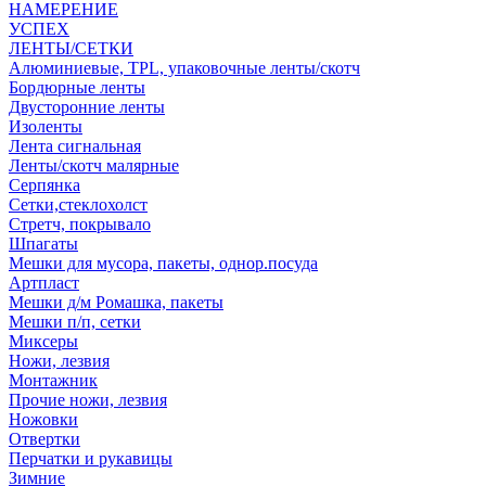
НАМЕРЕНИЕ
УСПЕХ
ЛЕНТЫ/СЕТКИ
Алюминиевые, TPL, упаковочные ленты/скотч
Бордюрные ленты
Двусторонние ленты
Изоленты
Лента сигнальная
Ленты/скотч малярные
Серпянка
Сетки,стеклохолст
Стретч, покрывало
Шпагаты
Мешки для мусора, пакеты, однор.посуда
Артпласт
Мешки д/м Ромашка, пакеты
Мешки п/п, сетки
Миксеры
Ножи, лезвия
Монтажник
Прочие ножи, лезвия
Ножовки
Отвертки
Перчатки и рукавицы
Зимние