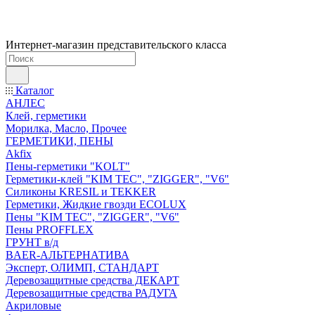
Интернет-магазин представительского класса
Каталог
АНЛЕС
Клей, герметики
Морилка, Масло, Прочее
ГЕРМЕТИКИ, ПЕНЫ
Akfix
Пены-герметики "KOLT"
Герметики-клей "KIM TEС", "ZIGGER", "V6"
Силиконы KRESIL и TEKKER
Герметики, Жидкие гвозди ECOLUX
Пены "KIM TEС", "ZIGGER", "V6"
Пены PROFFLEX
ГРУНТ в/д
BAER-АЛЬТЕРНАТИВА
Эксперт, ОЛИМП, СТАНДАРТ
Деревозащитные средства ДЕКАРТ
Деревозащитные средства РАДУГА
Акриловые