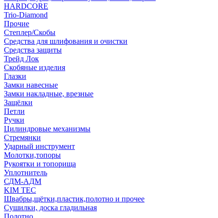
HARDCORE
Trio-Diamond
Прочие
Степлер/Скобы
Средства для шлифования и очистки
Средства защиты
Трейд Лок
Скобяные изделия
Глазки
Замки навесные
Замки накладные, врезные
Защёлки
Петли
Ручки
Цилиндровые механизмы
Стремянки
Ударный инструмент
Молотки,топоры
Рукоятки и топорища
Уплотнитель
СДМ-АДМ
KIM TEC
Швабры,щётки,пластик,полотно и прочее
Сушилки, доска гладильная
Полотно