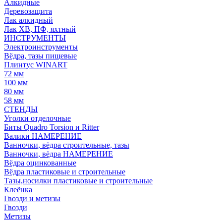
Алкидные
Деревозащита
Лак алкидный
Лак ХВ, ПФ, яхтный
ИНСТРУМЕНТЫ
Электроинструменты
Вёдра, тазы пищевые
Плинтус WINART
72 мм
100 мм
80 мм
58 мм
СТЕНДЫ
Уголки отделочные
Биты Quadro Torsion и Ritter
Валики НАМЕРЕНИЕ
Ванночки, вёдра строительные, тазы
Ванночки, вёдра НАМЕРЕНИЕ
Вёдра оцинкованные
Вёдра пластиковые и строительные
Тазы,носилки пластиковые и строительные
Клеёнка
Гвозди и метизы
Гвозди
Метизы