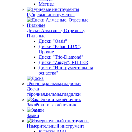
Метизы
Губцевые инструменты
Диски Алмазные, Отрезные,
Пильные
Диски "Oasis"
Диски "Paliart LUX",
Прочие
Диски "Trio-Diamond"
Диски "Zigger", RITTER
Диски "Инструментальная
оснастка"
Доска
тёрочная,кельмы,гладилки
Заклёпки и заклёпочник
Замки
Измерительный инструмент
Рулетки JOBI,