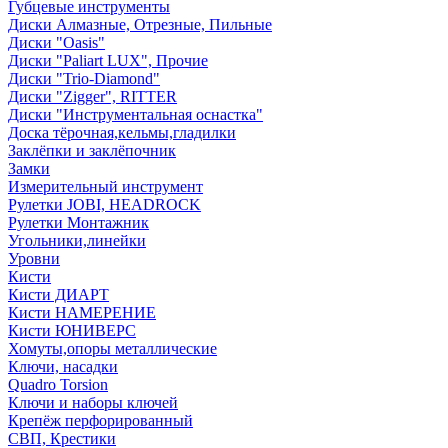
Губцевые инструменты
Диски Алмазные, Отрезные, Пильные
Диски "Oasis"
Диски "Paliart LUX", Прочие
Диски "Trio-Diamond"
Диски "Zigger", RITTER
Диски "Инструментальная оснастка"
Доска тёрочная,кельмы,гладилки
Заклёпки и заклёпочник
Замки
Измерительный инструмент
Рулетки JOBI, HEADROCK
Рулетки Монтажник
Угольники,линейки
Уровни
Кисти
Кисти ДИАРТ
Кисти НАМЕРЕНИЕ
Кисти ЮНИВЕРС
Хомуты,опоры металлические
Ключи, насадки
Quadro Torsion
Ключи и наборы ключей
Крепёж перфорированный
СВП, Крестики