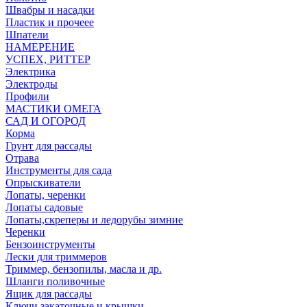
Швабры и насадки
Пластик и прочеее
Шпатели
НАМЕРЕНИЕ
УСПЕХ, РИТТЕР
Электрика
Электроды
Профили
МАСТИКИ ОМЕГА
САД И ОГОРОД
Корма
Грунт для рассады
Отрава
Инструменты для сада
Опрыскиватели
Лопаты, черенки
Лопаты садовые
Лопаты,скреперы и ледорубы зимние
Черенки
Бензоинструменты
Лески для триммеров
Триммер, бензопилы, масла и др.
Шланги поливочные
Ящик для рассады
Ключи закаточные и крышки