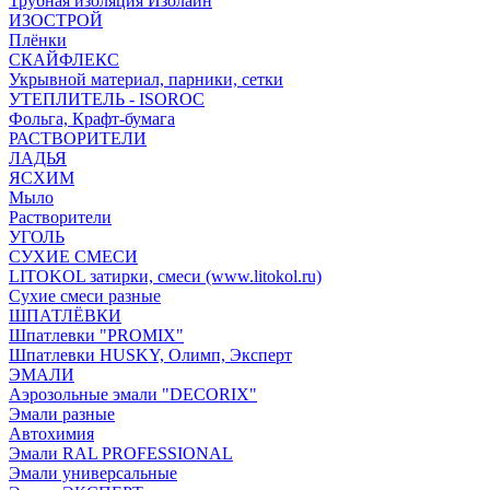
Трубная изоляция Изолайн
ИЗОСТРОЙ
Плёнки
СКАЙФЛЕКС
Укрывной материал, парники, сетки
УТЕПЛИТЕЛЬ - ISOROC
Фольга, Крафт-бумага
РАСТВОРИТЕЛИ
ЛАДЬЯ
ЯСХИМ
Мыло
Растворители
УГОЛЬ
СУХИЕ СМЕСИ
LITOKOL затирки, смеси (www.litokol.ru)
Сухие смеси разные
ШПАТЛЁВКИ
Шпатлевки "PROMIX"
Шпатлевки HUSKY, Олимп, Эксперт
ЭМАЛИ
Аэрозольные эмали "DECORIX"
Эмали разные
Автохимия
Эмали RAL PROFESSIONAL
Эмали универсальные