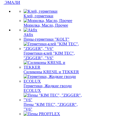
ЭМАЛИ
Клей, герметики
Морилка, Масло, Прочее
Akfix
Пены-герметики "KOLT"
Герметики-клей "KIM TEС",
"ZIGGER", "V6"
Силиконы KRESIL и TEKKER
Герметики, Жидкие гвозди
ECOLUX
Пены "KIM TEС", "ZIGGER",
"V6"