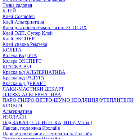
Тачка садовая
КЛЕЙ
Клей Cosmofen
Клей Альтернатива
Клей для обоев Эмкол-Титан-ECOLUX
Клей ЭДП, Супер Клей
Клей ЭКСПЕРТ
Клей-сварка Ремтека
КОЛЕРА
Колера РАДУГА
Колера ЭКСПЕРТ
КРАСКА В/Д
Краска в/д АЛЬТЕРНАТИВА
Краска в/д РАДУГА
Краска в/д ДЕКАРТ
ЛАКИ-МАСТИКИ ДЕКАРТ
ОЛИФА АЛЬТЕРНАТИВА
ПАРО-ГИДРО-ВЕТРО-ШУМО ИЗОЛЯЦИЯ/УТЕПЛИТЕЛИ
КРОВЛЯ
Альтернатива
ИЗОЛАЙН
Под ЗАКАЗ ( СЛ, НПП-КА, НПЭ, Маты )
Лавсан, подложка Изолайн
Пароветроизоляция, Геотекстиль Изолайн