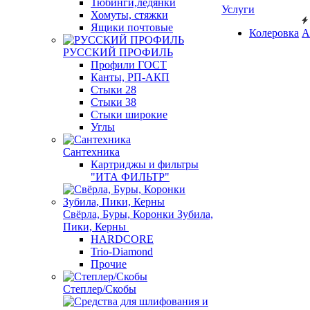
Тюбинги,ледянки
Услуги
Хомуты, стяжки
Ящики почтовые
Колеровка
А
РУССКИЙ ПРОФИЛЬ
Профили ГОСТ
Канты, РП-АКП
Стыки 28
Стыки 38
Стыки широкие
Углы
Сантехника
Картриджы и фильтры
"ИТА ФИЛЬТР"
Свёрла, Буры, Коронки Зубила,
Пики, Керны
HARDCORE
Trio-Diamond
Прочие
Степлер/Скобы