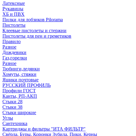
Латексные
Рукавицы
ХБ и ПВХ
Пилки для лобзиков Pilorama
Пистолеты
Клеевые пистолеты и стержни
Пистолеты для пен и греметиков
Правило
Разное
Дождевики
Газ,горелки
Разное
Тюбинги,ледянки
Хомуты, стяжки
Ящики почтовые
РУССКИЙ ПРОФИЛЬ
Профили ГОСТ
Канты, РП-АКП
Стыки 28
Стыки 38
Стыки широкие
Углы
Сантехника
Картриджы и фильтры "ИТА ФИЛЬТР"
Свёрла, Буры, Коронки Зубила, Пики, Керны