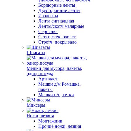
Бордюрные ленты
Двусторонние ленты
Изоленты
Лента сигнальная
Ленты/скотч малярные
Серпянка
Сетки,стеклохолст
Стретч, покрывало
Шпагаты
Мешки для мусора, пакеты,
однор.посуда
Артпласт
Мешки д/м Ромашка,
пакеты
Мешки п/п, сетки
Миксеры
Ножи, лезвия
Монтажник
Прочие ножи, лезвия