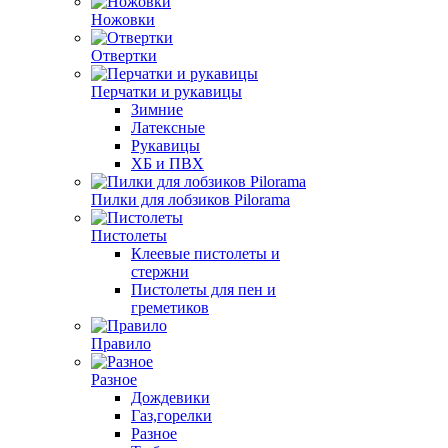
Ножовки
Отвертки
Перчатки и рукавицы
Зимние
Латексные
Рукавицы
ХБ и ПВХ
Пилки для лобзиков Pilorama
Пистолеты
Клеевые пистолеты и
стержни
Пистолеты для пен и
греметиков
Правило
Разное
Дождевики
Газ,горелки
Разное