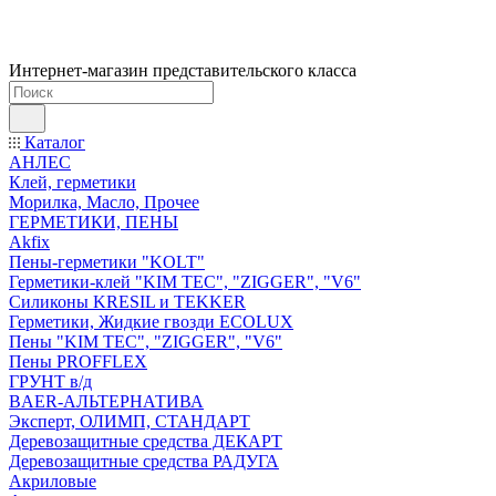
Интернет-магазин представительского класса
Каталог
АНЛЕС
Клей, герметики
Морилка, Масло, Прочее
ГЕРМЕТИКИ, ПЕНЫ
Akfix
Пены-герметики "KOLT"
Герметики-клей "KIM TEС", "ZIGGER", "V6"
Силиконы KRESIL и TEKKER
Герметики, Жидкие гвозди ECOLUX
Пены "KIM TEС", "ZIGGER", "V6"
Пены PROFFLEX
ГРУНТ в/д
BAER-АЛЬТЕРНАТИВА
Эксперт, ОЛИМП, СТАНДАРТ
Деревозащитные средства ДЕКАРТ
Деревозащитные средства РАДУГА
Акриловые