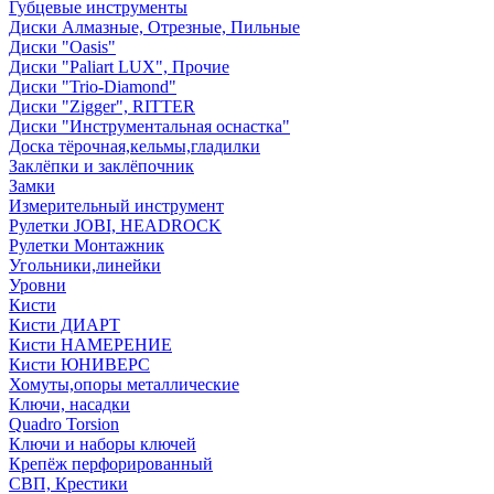
Губцевые инструменты
Диски Алмазные, Отрезные, Пильные
Диски "Oasis"
Диски "Paliart LUX", Прочие
Диски "Trio-Diamond"
Диски "Zigger", RITTER
Диски "Инструментальная оснастка"
Доска тёрочная,кельмы,гладилки
Заклёпки и заклёпочник
Замки
Измерительный инструмент
Рулетки JOBI, HEADROCK
Рулетки Монтажник
Угольники,линейки
Уровни
Кисти
Кисти ДИАРТ
Кисти НАМЕРЕНИЕ
Кисти ЮНИВЕРС
Хомуты,опоры металлические
Ключи, насадки
Quadro Torsion
Ключи и наборы ключей
Крепёж перфорированный
СВП, Крестики