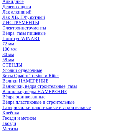
Алкидные
Деревозащита
Лак алкидный
Лак ХВ, ПФ, яхтный
ИНСТРУМЕНТЫ
Электроинструменты
Вёдра, тазы пищевые
Плинтус WINART
72 мм
100 мм
80 мм
58 мм
СТЕНДЫ
Уголки отделочные
Биты Quadro Torsion и Ritter
Валики НАМЕРЕНИЕ
Ванночки, вёдра строительные, тазы
Ванночки, вёдра НАМЕРЕНИЕ
Вёдра оцинкованные
Вёдра пластиковые и строительные
Тазы,носилки пластиковые и строительные
Клеёнка
Гвозди и метизы
Гвозди
Метизы