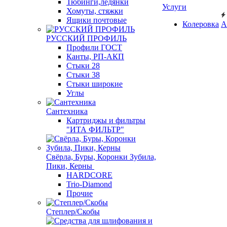
Тюбинги,ледянки
Услуги
Хомуты, стяжки
Ящики почтовые
Колеровка
А
РУССКИЙ ПРОФИЛЬ
Профили ГОСТ
Канты, РП-АКП
Стыки 28
Стыки 38
Стыки широкие
Углы
Сантехника
Картриджы и фильтры
"ИТА ФИЛЬТР"
Свёрла, Буры, Коронки Зубила,
Пики, Керны
HARDCORE
Trio-Diamond
Прочие
Степлер/Скобы