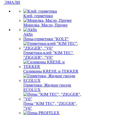
ЭМАЛИ
Клей, герметики
Морилка, Масло, Прочее
Akfix
Пены-герметики "KOLT"
Герметики-клей "KIM TEС",
"ZIGGER", "V6"
Силиконы KRESIL и TEKKER
Герметики, Жидкие гвозди
ECOLUX
Пены "KIM TEС", "ZIGGER",
"V6"