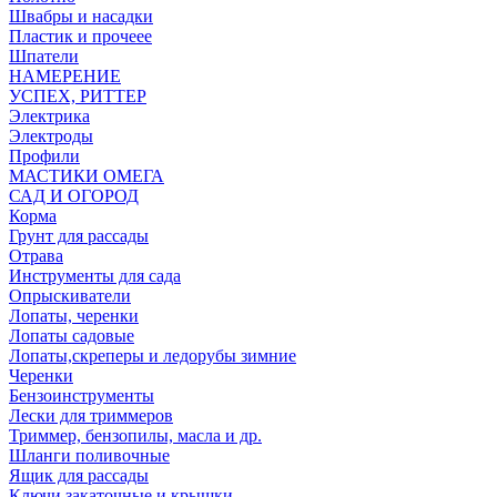
Швабры и насадки
Пластик и прочеее
Шпатели
НАМЕРЕНИЕ
УСПЕХ, РИТТЕР
Электрика
Электроды
Профили
МАСТИКИ ОМЕГА
САД И ОГОРОД
Корма
Грунт для рассады
Отрава
Инструменты для сада
Опрыскиватели
Лопаты, черенки
Лопаты садовые
Лопаты,скреперы и ледорубы зимние
Черенки
Бензоинструменты
Лески для триммеров
Триммер, бензопилы, масла и др.
Шланги поливочные
Ящик для рассады
Ключи закаточные и крышки