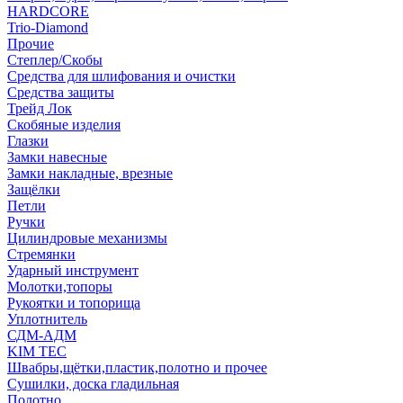
HARDCORE
Trio-Diamond
Прочие
Степлер/Скобы
Средства для шлифования и очистки
Средства защиты
Трейд Лок
Скобяные изделия
Глазки
Замки навесные
Замки накладные, врезные
Защёлки
Петли
Ручки
Цилиндровые механизмы
Стремянки
Ударный инструмент
Молотки,топоры
Рукоятки и топорища
Уплотнитель
СДМ-АДМ
KIM TEC
Швабры,щётки,пластик,полотно и прочее
Сушилки, доска гладильная
Полотно