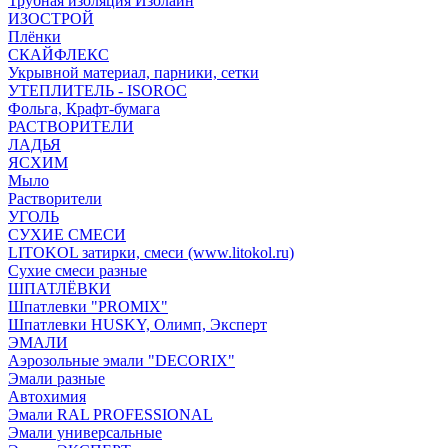
Трубная изоляция Изолайн
ИЗОСТРОЙ
Плёнки
СКАЙФЛЕКС
Укрывной материал, парники, сетки
УТЕПЛИТЕЛЬ - ISOROC
Фольга, Крафт-бумага
РАСТВОРИТЕЛИ
ЛАДЬЯ
ЯСХИМ
Мыло
Растворители
УГОЛЬ
СУХИЕ СМЕСИ
LITOKOL затирки, смеси (www.litokol.ru)
Сухие смеси разные
ШПАТЛЁВКИ
Шпатлевки "PROMIX"
Шпатлевки HUSKY, Олимп, Эксперт
ЭМАЛИ
Аэрозольные эмали "DECORIX"
Эмали разные
Автохимия
Эмали RAL PROFESSIONAL
Эмали универсальные