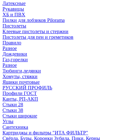
Латексные
Рукавицы
ХБ и ПВХ
Пилки для лобзиков Pilorama
Пистолеты
Клеевые пистолеты и стержни
Пистолеты для пен и греметиков
Правило
Разное
Дождевики
Газ,горелки
Разное
Тюбинги,ледянки
Хомуты, стяжки
Ящики почтовые
РУССКИЙ ПРОФИЛЬ
Профили ГОСТ
Канты, РП-АКП
Стыки 28
Стыки 38
Стыки широкие
Углы
Сантехника
Картриджы и фильтры "ИТА ФИЛЬТР"
Свёрла, Буры, Коронки Зубила, Пики, Керны