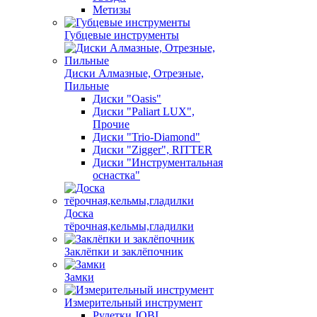
Метизы
Губцевые инструменты
Диски Алмазные, Отрезные,
Пильные
Диски "Oasis"
Диски "Paliart LUX",
Прочие
Диски "Trio-Diamond"
Диски "Zigger", RITTER
Диски "Инструментальная
оснастка"
Доска
тёрочная,кельмы,гладилки
Заклёпки и заклёпочник
Замки
Измерительный инструмент
Рулетки JOBI,