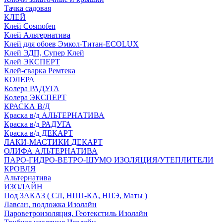
Тачка садовая
КЛЕЙ
Клей Cosmofen
Клей Альтернатива
Клей для обоев Эмкол-Титан-ECOLUX
Клей ЭДП, Супер Клей
Клей ЭКСПЕРТ
Клей-сварка Ремтека
КОЛЕРА
Колера РАДУГА
Колера ЭКСПЕРТ
КРАСКА В/Д
Краска в/д АЛЬТЕРНАТИВА
Краска в/д РАДУГА
Краска в/д ДЕКАРТ
ЛАКИ-МАСТИКИ ДЕКАРТ
ОЛИФА АЛЬТЕРНАТИВА
ПАРО-ГИДРО-ВЕТРО-ШУМО ИЗОЛЯЦИЯ/УТЕПЛИТЕЛИ
КРОВЛЯ
Альтернатива
ИЗОЛАЙН
Под ЗАКАЗ ( СЛ, НПП-КА, НПЭ, Маты )
Лавсан, подложка Изолайн
Пароветроизоляция, Геотекстиль Изолайн