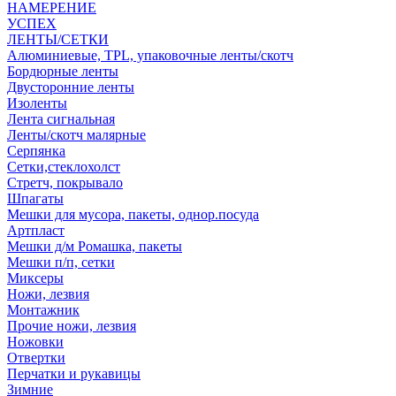
НАМЕРЕНИЕ
УСПЕХ
ЛЕНТЫ/СЕТКИ
Алюминиевые, TPL, упаковочные ленты/скотч
Бордюрные ленты
Двусторонние ленты
Изоленты
Лента сигнальная
Ленты/скотч малярные
Серпянка
Сетки,стеклохолст
Стретч, покрывало
Шпагаты
Мешки для мусора, пакеты, однор.посуда
Артпласт
Мешки д/м Ромашка, пакеты
Мешки п/п, сетки
Миксеры
Ножи, лезвия
Монтажник
Прочие ножи, лезвия
Ножовки
Отвертки
Перчатки и рукавицы
Зимние