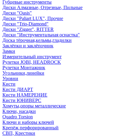
Губцевые инструменты
Диски Алмазные, Отрезные, Пильные
Диски "Oasis"
Диски "Paliart LUX", Прочие
Диски "Trio-Diamond"
Диски "Zigger", RITTER
Диски "Инструментальная оснастка"
Доска тёрочная,кельмы,гладилки
Заклёпки и заклёпочник
Замки
Измерительный инструмент
Рулетки JOBI, HEADROCK
Рулетки Монтажник
Угольники,линейки
Уровни
Кисти
Кисти ДИАРТ
Кисти НАМЕРЕНИЕ
Кисти ЮНИВЕРС
Хомуты,опоры металлические
Ключи, насадки
Quadro Torsion
Ключи и наборы ключей
Крепёж перфорированный
СВП, Крестики