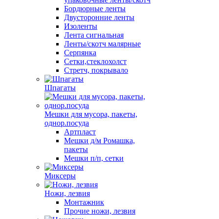
Бордюрные ленты
Двусторонние ленты
Изоленты
Лента сигнальная
Ленты/скотч малярные
Серпянка
Сетки,стеклохолст
Стретч, покрывало
Шпагаты
Мешки для мусора, пакеты,
однор.посуда
Артпласт
Мешки д/м Ромашка,
пакеты
Мешки п/п, сетки
Миксеры
Ножи, лезвия
Монтажник
Прочие ножи, лезвия