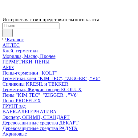
Интернет-магазин представительского класса
Каталог
АНЛЕС
Клей, герметики
Морилка, Масло, Прочее
ГЕРМЕТИКИ, ПЕНЫ
Akfix
Пены-герметики "KOLT"
Герметики-клей "KIM TEС", "ZIGGER", "V6"
Силиконы KRESIL и TEKKER
Герметики, Жидкие гвозди ECOLUX
Пены "KIM TEС", "ZIGGER", "V6"
Пены PROFFLEX
ГРУНТ в/д
BAER-АЛЬТЕРНАТИВА
Эксперт, ОЛИМП, СТАНДАРТ
Деревозащитные средства ДЕКАРТ
Деревозащитные средства РАДУГА
Акриловые