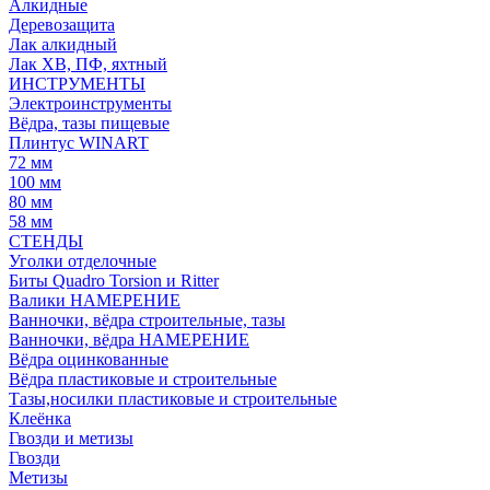
Алкидные
Деревозащита
Лак алкидный
Лак ХВ, ПФ, яхтный
ИНСТРУМЕНТЫ
Электроинструменты
Вёдра, тазы пищевые
Плинтус WINART
72 мм
100 мм
80 мм
58 мм
СТЕНДЫ
Уголки отделочные
Биты Quadro Torsion и Ritter
Валики НАМЕРЕНИЕ
Ванночки, вёдра строительные, тазы
Ванночки, вёдра НАМЕРЕНИЕ
Вёдра оцинкованные
Вёдра пластиковые и строительные
Тазы,носилки пластиковые и строительные
Клеёнка
Гвозди и метизы
Гвозди
Метизы