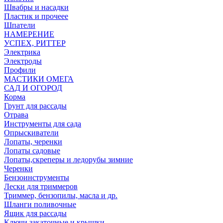
Швабры и насадки
Пластик и прочеее
Шпатели
НАМЕРЕНИЕ
УСПЕХ, РИТТЕР
Электрика
Электроды
Профили
МАСТИКИ ОМЕГА
САД И ОГОРОД
Корма
Грунт для рассады
Отрава
Инструменты для сада
Опрыскиватели
Лопаты, черенки
Лопаты садовые
Лопаты,скреперы и ледорубы зимние
Черенки
Бензоинструменты
Лески для триммеров
Триммер, бензопилы, масла и др.
Шланги поливочные
Ящик для рассады
Ключи закаточные и крышки