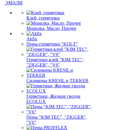
ЭМАЛИ
Клей, герметики
Морилка, Масло, Прочее
Akfix
Пены-герметики "KOLT"
Герметики-клей "KIM TEС",
"ZIGGER", "V6"
Силиконы KRESIL и TEKKER
Герметики, Жидкие гвозди
ECOLUX
Пены "KIM TEС", "ZIGGER",
"V6"