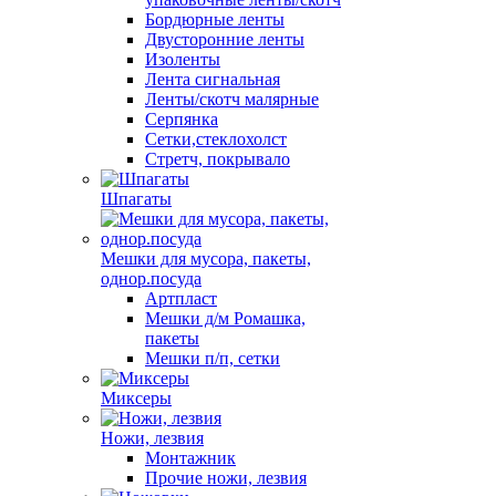
Бордюрные ленты
Двусторонние ленты
Изоленты
Лента сигнальная
Ленты/скотч малярные
Серпянка
Сетки,стеклохолст
Стретч, покрывало
Шпагаты
Мешки для мусора, пакеты,
однор.посуда
Артпласт
Мешки д/м Ромашка,
пакеты
Мешки п/п, сетки
Миксеры
Ножи, лезвия
Монтажник
Прочие ножи, лезвия