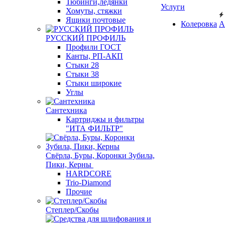
Тюбинги,ледянки
Услуги
Хомуты, стяжки
Ящики почтовые
Колеровка
А
РУССКИЙ ПРОФИЛЬ
Профили ГОСТ
Канты, РП-АКП
Стыки 28
Стыки 38
Стыки широкие
Углы
Сантехника
Картриджы и фильтры
"ИТА ФИЛЬТР"
Свёрла, Буры, Коронки Зубила,
Пики, Керны
HARDCORE
Trio-Diamond
Прочие
Степлер/Скобы