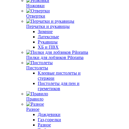
Ножовки
Отвертки
Перчатки и рукавицы
Зимние
Латексные
Рукавицы
ХБ и ПВХ
Пилки для лобзиков Pilorama
Пистолеты
Клеевые пистолеты и
стержни
Пистолеты для пен и
греметиков
Правило
Разное
Дождевики
Газ,горелки
Разное