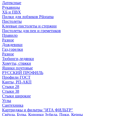
Латексные
Рукавицы
ХБ и ПВХ
Пилки для лобзиков Pilorama
Пистолеты
Клеевые пистолеты и стержни
Пистолеты для пен и греметиков
Правило
Разное
Дождевики
Газ,горелки
Разное
Тюбинги,ледянки
Хомуты, стяжки
Ящики почтовые
РУССКИЙ ПРОФИЛЬ
Профили ГОСТ
Канты, РП-АКП
Стыки 28
Стыки 38
Стыки широкие
Углы
Сантехника
Картриджы и фильтры "ИТА ФИЛЬТР"
Свёрла, Буры, Коронки Зубила, Пики, Керны