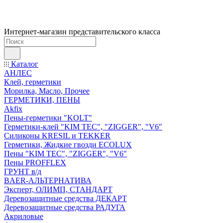
Интернет-магазин представительского класса
Каталог
АНЛЕС
Клей, герметики
Морилка, Масло, Прочее
ГЕРМЕТИКИ, ПЕНЫ
Akfix
Пены-герметики "KOLT"
Герметики-клей "KIM TEС", "ZIGGER", "V6"
Силиконы KRESIL и TEKKER
Герметики, Жидкие гвозди ECOLUX
Пены "KIM TEС", "ZIGGER", "V6"
Пены PROFFLEX
ГРУНТ в/д
BAER-АЛЬТЕРНАТИВА
Эксперт, ОЛИМП, СТАНДАРТ
Деревозащитные средства ДЕКАРТ
Деревозащитные средства РАДУГА
Акриловые