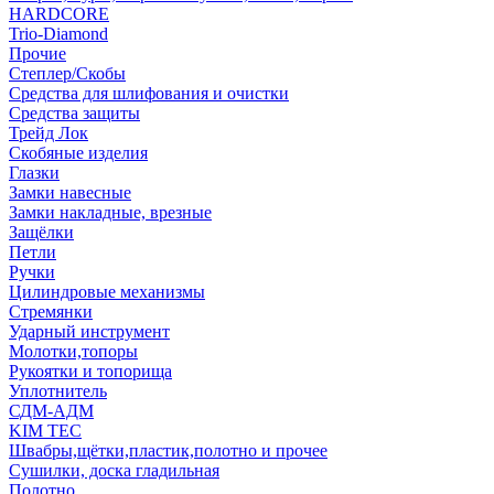
HARDCORE
Trio-Diamond
Прочие
Степлер/Скобы
Средства для шлифования и очистки
Средства защиты
Трейд Лок
Скобяные изделия
Глазки
Замки навесные
Замки накладные, врезные
Защёлки
Петли
Ручки
Цилиндровые механизмы
Стремянки
Ударный инструмент
Молотки,топоры
Рукоятки и топорища
Уплотнитель
СДМ-АДМ
KIM TEC
Швабры,щётки,пластик,полотно и прочее
Сушилки, доска гладильная
Полотно