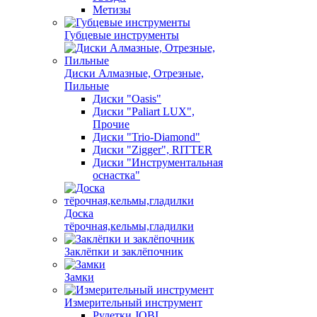
Метизы
Губцевые инструменты
Диски Алмазные, Отрезные,
Пильные
Диски "Oasis"
Диски "Paliart LUX",
Прочие
Диски "Trio-Diamond"
Диски "Zigger", RITTER
Диски "Инструментальная
оснастка"
Доска
тёрочная,кельмы,гладилки
Заклёпки и заклёпочник
Замки
Измерительный инструмент
Рулетки JOBI,