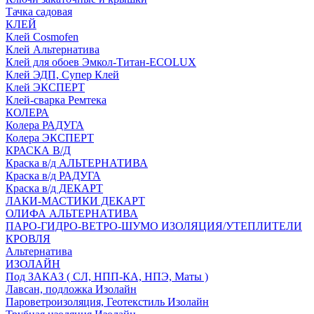
Тачка садовая
КЛЕЙ
Клей Cosmofen
Клей Альтернатива
Клей для обоев Эмкол-Титан-ECOLUX
Клей ЭДП, Супер Клей
Клей ЭКСПЕРТ
Клей-сварка Ремтека
КОЛЕРА
Колера РАДУГА
Колера ЭКСПЕРТ
КРАСКА В/Д
Краска в/д АЛЬТЕРНАТИВА
Краска в/д РАДУГА
Краска в/д ДЕКАРТ
ЛАКИ-МАСТИКИ ДЕКАРТ
ОЛИФА АЛЬТЕРНАТИВА
ПАРО-ГИДРО-ВЕТРО-ШУМО ИЗОЛЯЦИЯ/УТЕПЛИТЕЛИ
КРОВЛЯ
Альтернатива
ИЗОЛАЙН
Под ЗАКАЗ ( СЛ, НПП-КА, НПЭ, Маты )
Лавсан, подложка Изолайн
Пароветроизоляция, Геотекстиль Изолайн