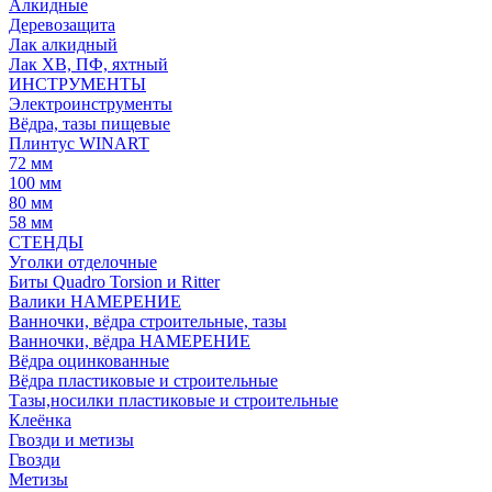
Алкидные
Деревозащита
Лак алкидный
Лак ХВ, ПФ, яхтный
ИНСТРУМЕНТЫ
Электроинструменты
Вёдра, тазы пищевые
Плинтус WINART
72 мм
100 мм
80 мм
58 мм
СТЕНДЫ
Уголки отделочные
Биты Quadro Torsion и Ritter
Валики НАМЕРЕНИЕ
Ванночки, вёдра строительные, тазы
Ванночки, вёдра НАМЕРЕНИЕ
Вёдра оцинкованные
Вёдра пластиковые и строительные
Тазы,носилки пластиковые и строительные
Клеёнка
Гвозди и метизы
Гвозди
Метизы