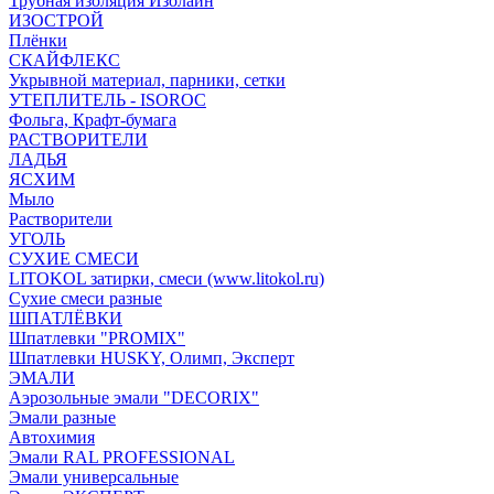
Трубная изоляция Изолайн
ИЗОСТРОЙ
Плёнки
СКАЙФЛЕКС
Укрывной материал, парники, сетки
УТЕПЛИТЕЛЬ - ISOROC
Фольга, Крафт-бумага
РАСТВОРИТЕЛИ
ЛАДЬЯ
ЯСХИМ
Мыло
Растворители
УГОЛЬ
СУХИЕ СМЕСИ
LITOKOL затирки, смеси (www.litokol.ru)
Сухие смеси разные
ШПАТЛЁВКИ
Шпатлевки "PROMIX"
Шпатлевки HUSKY, Олимп, Эксперт
ЭМАЛИ
Аэрозольные эмали "DECORIX"
Эмали разные
Автохимия
Эмали RAL PROFESSIONAL
Эмали универсальные