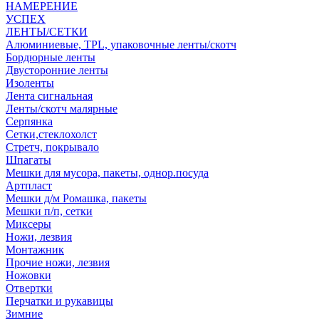
НАМЕРЕНИЕ
УСПЕХ
ЛЕНТЫ/СЕТКИ
Алюминиевые, TPL, упаковочные ленты/скотч
Бордюрные ленты
Двусторонние ленты
Изоленты
Лента сигнальная
Ленты/скотч малярные
Серпянка
Сетки,стеклохолст
Стретч, покрывало
Шпагаты
Мешки для мусора, пакеты, однор.посуда
Артпласт
Мешки д/м Ромашка, пакеты
Мешки п/п, сетки
Миксеры
Ножи, лезвия
Монтажник
Прочие ножи, лезвия
Ножовки
Отвертки
Перчатки и рукавицы
Зимние