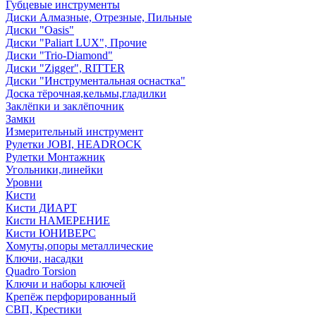
Губцевые инструменты
Диски Алмазные, Отрезные, Пильные
Диски "Oasis"
Диски "Paliart LUX", Прочие
Диски "Trio-Diamond"
Диски "Zigger", RITTER
Диски "Инструментальная оснастка"
Доска тёрочная,кельмы,гладилки
Заклёпки и заклёпочник
Замки
Измерительный инструмент
Рулетки JOBI, HEADROCK
Рулетки Монтажник
Угольники,линейки
Уровни
Кисти
Кисти ДИАРТ
Кисти НАМЕРЕНИЕ
Кисти ЮНИВЕРС
Хомуты,опоры металлические
Ключи, насадки
Quadro Torsion
Ключи и наборы ключей
Крепёж перфорированный
СВП, Крестики