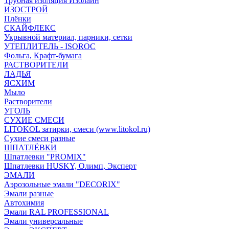
Трубная изоляция Изолайн
ИЗОСТРОЙ
Плёнки
СКАЙФЛЕКС
Укрывной материал, парники, сетки
УТЕПЛИТЕЛЬ - ISOROC
Фольга, Крафт-бумага
РАСТВОРИТЕЛИ
ЛАДЬЯ
ЯСХИМ
Мыло
Растворители
УГОЛЬ
СУХИЕ СМЕСИ
LITOKOL затирки, смеси (www.litokol.ru)
Сухие смеси разные
ШПАТЛЁВКИ
Шпатлевки "PROMIX"
Шпатлевки HUSKY, Олимп, Эксперт
ЭМАЛИ
Аэрозольные эмали "DECORIX"
Эмали разные
Автохимия
Эмали RAL PROFESSIONAL
Эмали универсальные