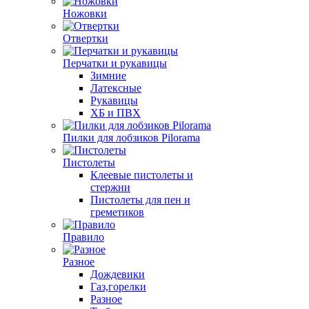
Ножовки
Отвертки
Перчатки и рукавицы
Зимние
Латексные
Рукавицы
ХБ и ПВХ
Пилки для лобзиков Pilorama
Пистолеты
Клеевые пистолеты и
стержни
Пистолеты для пен и
греметиков
Правило
Разное
Дождевики
Газ,горелки
Разное