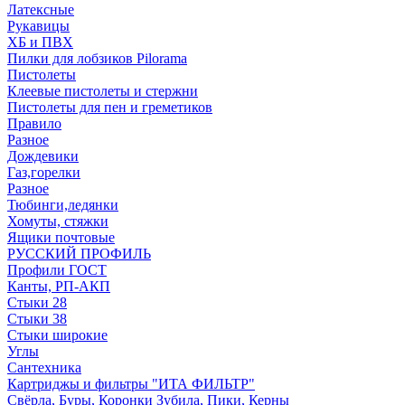
Латексные
Рукавицы
ХБ и ПВХ
Пилки для лобзиков Pilorama
Пистолеты
Клеевые пистолеты и стержни
Пистолеты для пен и греметиков
Правило
Разное
Дождевики
Газ,горелки
Разное
Тюбинги,ледянки
Хомуты, стяжки
Ящики почтовые
РУССКИЙ ПРОФИЛЬ
Профили ГОСТ
Канты, РП-АКП
Стыки 28
Стыки 38
Стыки широкие
Углы
Сантехника
Картриджы и фильтры "ИТА ФИЛЬТР"
Свёрла, Буры, Коронки Зубила, Пики, Керны