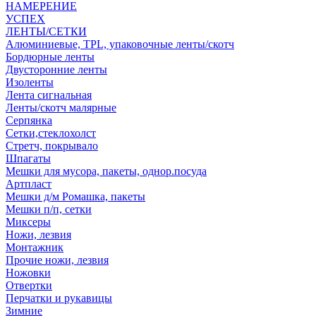
НАМЕРЕНИЕ
УСПЕХ
ЛЕНТЫ/СЕТКИ
Алюминиевые, TPL, упаковочные ленты/скотч
Бордюрные ленты
Двусторонние ленты
Изоленты
Лента сигнальная
Ленты/скотч малярные
Серпянка
Сетки,стеклохолст
Стретч, покрывало
Шпагаты
Мешки для мусора, пакеты, однор.посуда
Артпласт
Мешки д/м Ромашка, пакеты
Мешки п/п, сетки
Миксеры
Ножи, лезвия
Монтажник
Прочие ножи, лезвия
Ножовки
Отвертки
Перчатки и рукавицы
Зимние