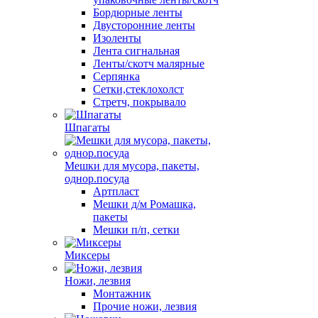
Бордюрные ленты
Двусторонние ленты
Изоленты
Лента сигнальная
Ленты/скотч малярные
Серпянка
Сетки,стеклохолст
Стретч, покрывало
Шпагаты
Мешки для мусора, пакеты,
однор.посуда
Артпласт
Мешки д/м Ромашка,
пакеты
Мешки п/п, сетки
Миксеры
Ножи, лезвия
Монтажник
Прочие ножи, лезвия