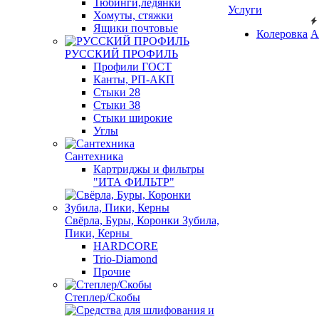
Тюбинги,ледянки
Услуги
Хомуты, стяжки
Ящики почтовые
Колеровка
А
РУССКИЙ ПРОФИЛЬ
Профили ГОСТ
Канты, РП-АКП
Стыки 28
Стыки 38
Стыки широкие
Углы
Сантехника
Картриджы и фильтры
"ИТА ФИЛЬТР"
Свёрла, Буры, Коронки Зубила,
Пики, Керны
HARDCORE
Trio-Diamond
Прочие
Степлер/Скобы