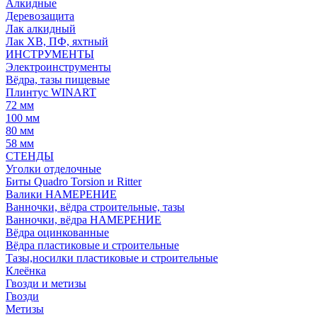
Алкидные
Деревозащита
Лак алкидный
Лак ХВ, ПФ, яхтный
ИНСТРУМЕНТЫ
Электроинструменты
Вёдра, тазы пищевые
Плинтус WINART
72 мм
100 мм
80 мм
58 мм
СТЕНДЫ
Уголки отделочные
Биты Quadro Torsion и Ritter
Валики НАМЕРЕНИЕ
Ванночки, вёдра строительные, тазы
Ванночки, вёдра НАМЕРЕНИЕ
Вёдра оцинкованные
Вёдра пластиковые и строительные
Тазы,носилки пластиковые и строительные
Клеёнка
Гвозди и метизы
Гвозди
Метизы