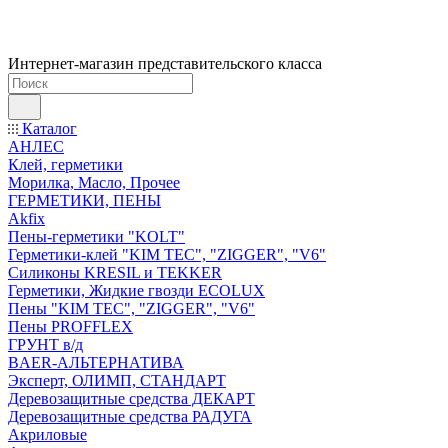
Интернет-магазин представительского класса
Каталог
АНЛЕС
Клей, герметики
Морилка, Масло, Прочее
ГЕРМЕТИКИ, ПЕНЫ
Akfix
Пены-герметики "KOLT"
Герметики-клей "KIM TEС", "ZIGGER", "V6"
Силиконы KRESIL и TEKKER
Герметики, Жидкие гвозди ECOLUX
Пены "KIM TEС", "ZIGGER", "V6"
Пены PROFFLEX
ГРУНТ в/д
BAER-АЛЬТЕРНАТИВА
Эксперт, ОЛИМП, СТАНДАРТ
Деревозащитные средства ДЕКАРТ
Деревозащитные средства РАДУГА
Акриловые