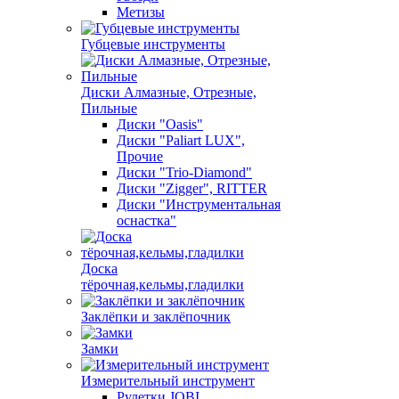
Метизы
Губцевые инструменты
Диски Алмазные, Отрезные,
Пильные
Диски "Oasis"
Диски "Paliart LUX",
Прочие
Диски "Trio-Diamond"
Диски "Zigger", RITTER
Диски "Инструментальная
оснастка"
Доска
тёрочная,кельмы,гладилки
Заклёпки и заклёпочник
Замки
Измерительный инструмент
Рулетки JOBI,