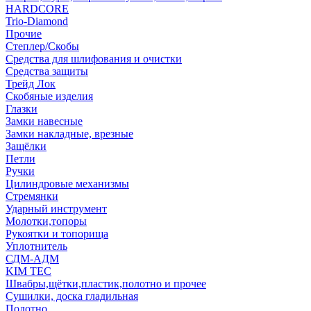
HARDCORE
Trio-Diamond
Прочие
Степлер/Скобы
Средства для шлифования и очистки
Средства защиты
Трейд Лок
Скобяные изделия
Глазки
Замки навесные
Замки накладные, врезные
Защёлки
Петли
Ручки
Цилиндровые механизмы
Стремянки
Ударный инструмент
Молотки,топоры
Рукоятки и топорища
Уплотнитель
СДМ-АДМ
KIM TEC
Швабры,щётки,пластик,полотно и прочее
Сушилки, доска гладильная
Полотно