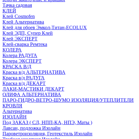
Тачка садовая
КЛЕЙ
Клей Cosmofen
Клей Альтернатива
Клей для обоев Эмкол-Титан-ECOLUX
Клей ЭДП, Супер Клей
Клей ЭКСПЕРТ
Клей-сварка Ремтека
КОЛЕРА
Колера РАДУГА
Колера ЭКСПЕРТ
КРАСКА В/Д
Краска в/д АЛЬТЕРНАТИВА
Краска в/д РАДУГА
Краска в/д ДЕКАРТ
ЛАКИ-МАСТИКИ ДЕКАРТ
ОЛИФА АЛЬТЕРНАТИВА
ПАРО-ГИДРО-ВЕТРО-ШУМО ИЗОЛЯЦИЯ/УТЕПЛИТЕЛИ
КРОВЛЯ
Альтернатива
ИЗОЛАЙН
Под ЗАКАЗ ( СЛ, НПП-КА, НПЭ, Маты )
Лавсан, подложка Изолайн
Пароветроизоляция, Геотекстиль Изолайн