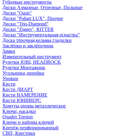
Губцевые инструменты
Диски Алмазные, Отрезные, Пильные
Диски "Oasis"
Диски "Paliart LUX", Прочие
Диски "Trio-Diamond"
Диски "Zigger", RITTER
Диски "Инструментальная оснастка"
Доска тёрочная,кельмы,гладилки
Заклёпки и заклёпочник
Замки
Измерительный инструмент
Рулетки JOBI, HEADROCK
Рулетки Монтажник
Угольники,линейки
Уровни
Кисти
Кисти ДИАРТ
Кисти НАМЕРЕНИЕ
Кисти ЮНИВЕРС
Хомуты,опоры металлические
Ключи, насадки
Quadro Torsion
Ключи и наборы ключей
Крепёж перфорированный
СВП, Крестики