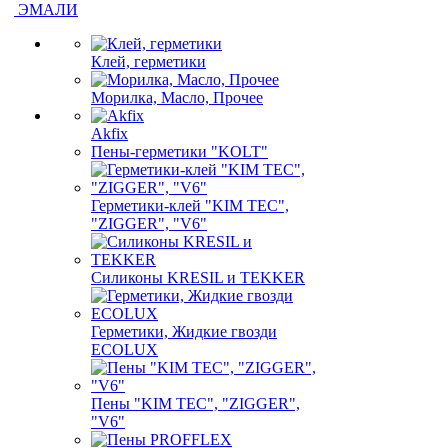
ЭМАЛИ
Клей, герметики
Морилка, Масло, Прочее
Akfix
Пены-герметики "KOLT"
Герметики-клей "KIM TEС",
"ZIGGER", "V6"
Силиконы KRESIL и TEKKER
Герметики, Жидкие гвозди
ECOLUX
Пены "KIM TEС", "ZIGGER",
"V6"