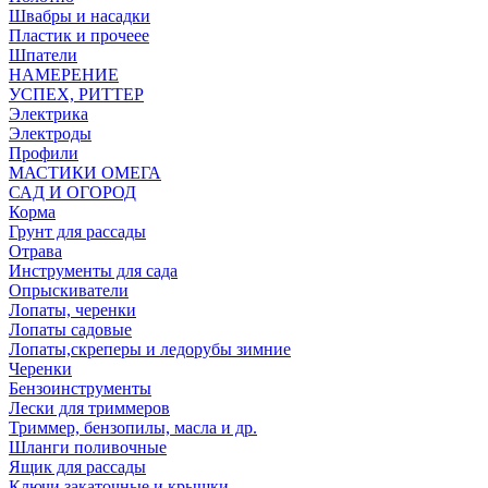
Швабры и насадки
Пластик и прочеее
Шпатели
НАМЕРЕНИЕ
УСПЕХ, РИТТЕР
Электрика
Электроды
Профили
МАСТИКИ ОМЕГА
САД И ОГОРОД
Корма
Грунт для рассады
Отрава
Инструменты для сада
Опрыскиватели
Лопаты, черенки
Лопаты садовые
Лопаты,скреперы и ледорубы зимние
Черенки
Бензоинструменты
Лески для триммеров
Триммер, бензопилы, масла и др.
Шланги поливочные
Ящик для рассады
Ключи закаточные и крышки