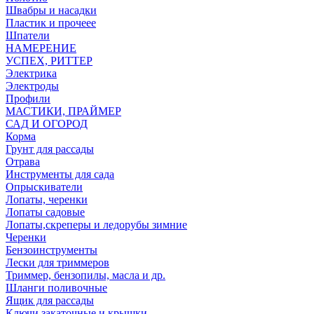
Швабры и насадки
Пластик и прочеее
Шпатели
НАМЕРЕНИЕ
УСПЕХ, РИТТЕР
Электрика
Электроды
Профили
МАСТИКИ, ПРАЙМЕР
САД И ОГОРОД
Корма
Грунт для рассады
Отрава
Инструменты для сада
Опрыскиватели
Лопаты, черенки
Лопаты садовые
Лопаты,скреперы и ледорубы зимние
Черенки
Бензоинструменты
Лески для триммеров
Триммер, бензопилы, масла и др.
Шланги поливочные
Ящик для рассады
Ключи закаточные и крышки