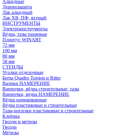
Алкидные
Деревозащита
Лак алкидный
Лак ХВ, ПФ, яхтный
ИНСТРУМЕНТЫ
Электроинструменты
Вёдра, тазы пищевые
Плинтус WINART
72 мм
100 мм
80 мм
58 мм
СТЕНДЫ
Уголки отделочные
Биты Quadro Torsion и Ritter
Валики НАМЕРЕНИЕ
Ванночки, вёдра строительные, тазы
Ванночки, вёдра НАМЕРЕНИЕ
Вёдра оцинкованные
Вёдра пластиковые и строительные
Тазы,носилки пластиковые и строительные
Клеёнка
Гвозди и метизы
Гвозди
Метизы