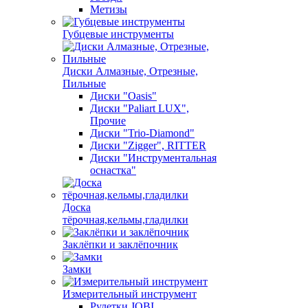
Метизы
Губцевые инструменты
Диски Алмазные, Отрезные,
Пильные
Диски "Oasis"
Диски "Paliart LUX",
Прочие
Диски "Trio-Diamond"
Диски "Zigger", RITTER
Диски "Инструментальная
оснастка"
Доска
тёрочная,кельмы,гладилки
Заклёпки и заклёпочник
Замки
Измерительный инструмент
Рулетки JOBI,