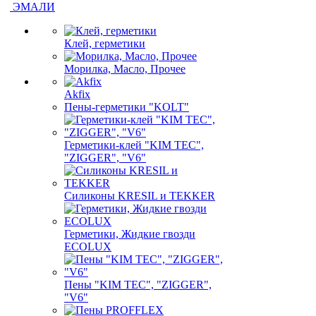
ЭМАЛИ
Клей, герметики
Морилка, Масло, Прочее
Akfix
Пены-герметики "KOLT"
Герметики-клей "KIM TEС",
"ZIGGER", "V6"
Силиконы KRESIL и TEKKER
Герметики, Жидкие гвозди
ECOLUX
Пены "KIM TEС", "ZIGGER",
"V6"