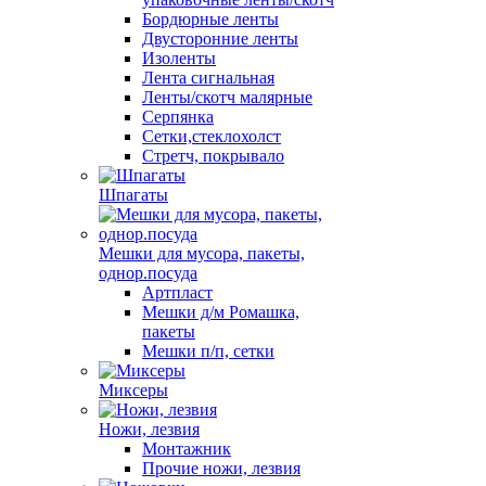
Бордюрные ленты
Двусторонние ленты
Изоленты
Лента сигнальная
Ленты/скотч малярные
Серпянка
Сетки,стеклохолст
Стретч, покрывало
Шпагаты
Мешки для мусора, пакеты,
однор.посуда
Артпласт
Мешки д/м Ромашка,
пакеты
Мешки п/п, сетки
Миксеры
Ножи, лезвия
Монтажник
Прочие ножи, лезвия