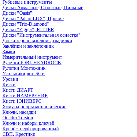
Губцевые инструменты
Диски Алмазные, Отрезные, Пильные
Диски "Oasis"
Диски "Paliart LUX", Прочие
Диски "Trio-Diamond"
Диски "Zigger", RITTER
Диски "Инструментальная оснастка"
Доска тёрочная,кельмы,гладилки
Заклёпки и заклёпочник
Замки
Измерительный инструмент
Рулетки JOBI, HEADROCK
Рулетки Монтажник
Угольники,линейки
Уровни
Кисти
Кисти ДИАРТ
Кисти НАМЕРЕНИЕ
Кисти ЮНИВЕРС
Хомуты,опоры металлические
Ключи, насадки
Quadro Torsion
Ключи и наборы ключей
Крепёж перфорированный
СВП, Крестики