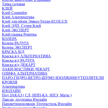
Тачка садовая
КЛЕЙ
Клей Cosmofen
Клей Альтернатива
Клей для обоев Эмкол-Титан-ECOLUX
Клей ЭДП, Супер Клей
Клей ЭКСПЕРТ
Клей-сварка Ремтека
КОЛЕРА
Колера РАДУГА
Колера ЭКСПЕРТ
КРАСКА В/Д
Краска в/д АЛЬТЕРНАТИВА
Краска в/д РАДУГА
Краска в/д ДЕКАРТ
ЛАКИ-МАСТИКИ ДЕКАРТ
ОЛИФА АЛЬТЕРНАТИВА
ПАРО-ГИДРО-ВЕТРО-ШУМО ИЗОЛЯЦИЯ/УТЕПЛИТЕЛИ
КРОВЛЯ
Альтернатива
ИЗОЛАЙН
Под ЗАКАЗ ( СЛ, НПП-КА, НПЭ, Маты )
Лавсан, подложка Изолайн
Пароветроизоляция, Геотекстиль Изолайн