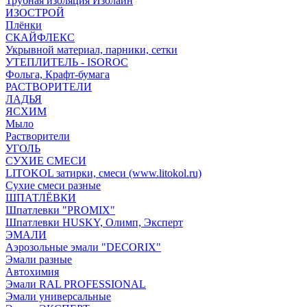
Трубная изоляция Изолайн
ИЗОСТРОЙ
Плёнки
СКАЙФЛЕКС
Укрывной материал, парники, сетки
УТЕПЛИТЕЛЬ - ISOROC
Фольга, Крафт-бумага
РАСТВОРИТЕЛИ
ЛАДЬЯ
ЯСХИМ
Мыло
Растворители
УГОЛЬ
СУХИЕ СМЕСИ
LITOKOL затирки, смеси (www.litokol.ru)
Сухие смеси разные
ШПАТЛЁВКИ
Шпатлевки "PROMIX"
Шпатлевки HUSKY, Олимп, Эксперт
ЭМАЛИ
Аэрозольные эмали "DECORIX"
Эмали разные
Автохимия
Эмали RAL PROFESSIONAL
Эмали универсальные