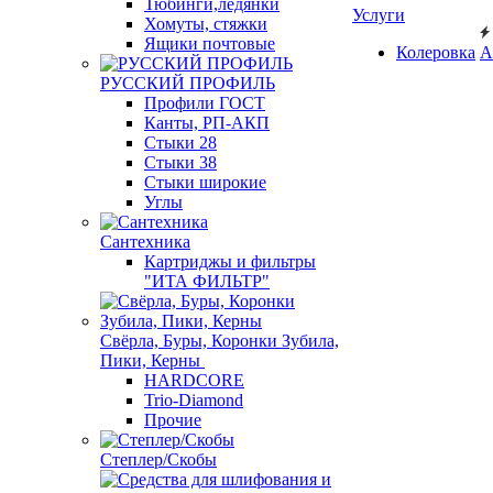
Тюбинги,ледянки
Услуги
Хомуты, стяжки
Ящики почтовые
Колеровка
А
РУССКИЙ ПРОФИЛЬ
Профили ГОСТ
Канты, РП-АКП
Стыки 28
Стыки 38
Стыки широкие
Углы
Сантехника
Картриджы и фильтры
"ИТА ФИЛЬТР"
Свёрла, Буры, Коронки Зубила,
Пики, Керны
HARDCORE
Trio-Diamond
Прочие
Степлер/Скобы