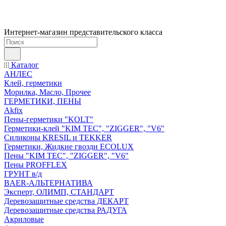
Интернет-магазин представительского класса
Каталог
АНЛЕС
Клей, герметики
Морилка, Масло, Прочее
ГЕРМЕТИКИ, ПЕНЫ
Akfix
Пены-герметики "KOLT"
Герметики-клей "KIM TEС", "ZIGGER", "V6"
Силиконы KRESIL и TEKKER
Герметики, Жидкие гвозди ECOLUX
Пены "KIM TEС", "ZIGGER", "V6"
Пены PROFFLEX
ГРУНТ в/д
BAER-АЛЬТЕРНАТИВА
Эксперт, ОЛИМП, СТАНДАРТ
Деревозащитные средства ДЕКАРТ
Деревозащитные средства РАДУГА
Акриловые