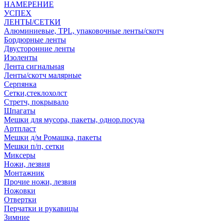
НАМЕРЕНИЕ
УСПЕХ
ЛЕНТЫ/СЕТКИ
Алюминиевые, TPL, упаковочные ленты/скотч
Бордюрные ленты
Двусторонние ленты
Изоленты
Лента сигнальная
Ленты/скотч малярные
Серпянка
Сетки,стеклохолст
Стретч, покрывало
Шпагаты
Мешки для мусора, пакеты, однор.посуда
Артпласт
Мешки д/м Ромашка, пакеты
Мешки п/п, сетки
Миксеры
Ножи, лезвия
Монтажник
Прочие ножи, лезвия
Ножовки
Отвертки
Перчатки и рукавицы
Зимние