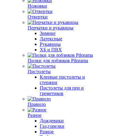
Ножовки
Отвертки
Перчатки и рукавицы
Зимние
Латексные
Рукавицы
ХБ и ПВХ
Пилки для лобзиков Pilorama
Пистолеты
Клеевые пистолеты и
стержни
Пистолеты для пен и
греметиков
Правило
Разное
Дождевики
Газ,горелки
Разное