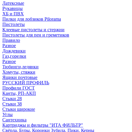
Латексные
Рукавицы
ХБ и ПВХ
Пилки для лобзиков Pilorama
Пистолеты
Клеевые пистолеты и стержни
Пистолеты для пен и греметиков
Правило
Разное
Дождевики
Газ,горелки
Разное
Тюбинги,ледянки
Хомуты, стяжки
Ящики почтовые
РУССКИЙ ПРОФИЛЬ
Профили ГОСТ
Канты, РП-АКП
Стыки 28
Стыки 38
Стыки широкие
Углы
Сантехника
Картриджы и фильтры "ИТА ФИЛЬТР"
Свёрла, Буры, Коронки Зубила, Пики, Керны